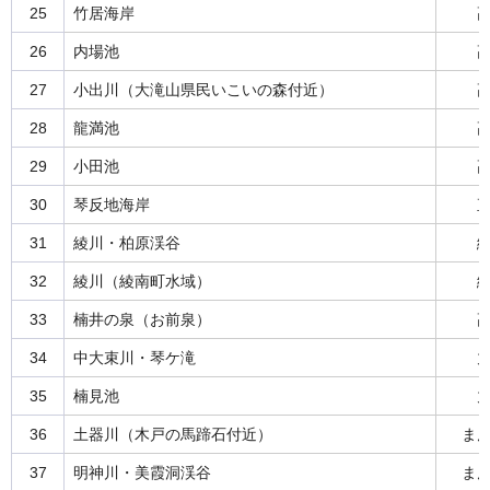
25
竹居海岸
26
内場池
27
小出川（大滝山県民いこいの森付近）
28
龍満池
29
小田池
30
琴反地海岸
31
綾川・柏原渓谷
32
綾川（綾南町水域）
33
楠井の泉（お前泉）
34
中大束川・琴ケ滝
35
楠見池
36
土器川（木戸の馬蹄石付近）
ま
37
明神川・美霞洞渓谷
ま