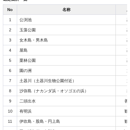
No
名称
1
公渕池
2
玉藻公園
3
女木島・男木島
4
屋島
5
栗林公園
6
園の洲
7
土器川（土器川生物公園付近）
8
沙弥島（ナカンダ浜・オソゴエの浜）
9
二頭出水
善
10
有明浜
観
11
伊吹島・股島・円上島
観