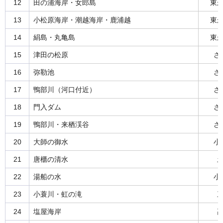
12
田の浦海岸・女郎島
東
13
小松原海岸・潮越海岸・鹿浦越
東
14
絹島・丸亀島
東
15
津田の松原
さ
16
弥勒池
さ
17
鴨部川（河口付近）
さ
18
門入ダム
さ
19
鴨部川・来栖渓谷
さ
20
大師の御水
小
21
唐櫃の清水
22
湯船の水
小
23
小蓑川・虹の滝
24
塩屋海岸