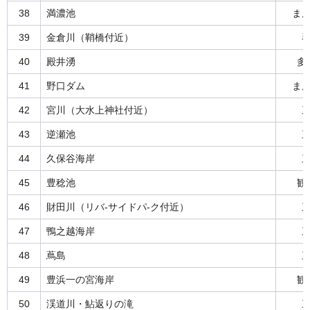
38
満濃池
ま
39
金倉川（鞘橋付近）
40
殿井湧
多
41
野口ダム
ま
42
宮川（大水上神社付近）
43
逆瀬池
44
久保谷海岸
45
豊稔池
観
46
財田川（リバ-サイドパ-ク付近）
47
鴨之越海岸
48
蔦島
49
豊浜一の宮海岸
観
50
渓道川・鮎返りの滝