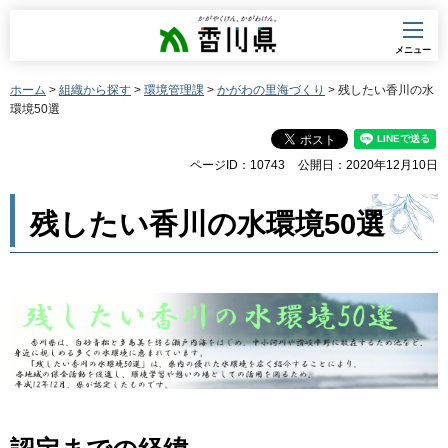
香川県
メニュー
ホーム
>
組織から探す
>
環境管理課
>
かがわの里海づくり
> 残したい香川の水
環境50選
ページID：10743
公開日：2020年12月10日
残したい香川の水環境50選