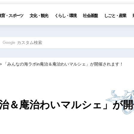
教育・スポーツ
文化・観光
くらし・環境
社会基盤
しごと・産業
> 「みんなの海ラボin庵治＆庵治わいマルシェ」が開催されます！
庵治＆庵治わいマルシェ」が開