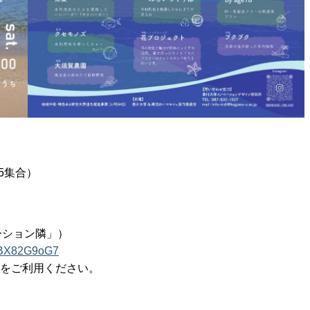
45集合）
ーション隣」）
izBX82G9oG7
）をご利用ください。