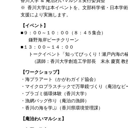
香川大学 ＆ 庵治わいマルシェ実行委員会
※ 香川大学は本イベントを、文部科学省・日本学術
支援により実施します。
【イベント】
■９：００～１０：００（８：４５集合）
鎌野海岸ビーチクリーン
■１３：００～１４：００
トークイベント「知ってびっくり！瀬戸内海の秘
（講師：香川大学創造工学部長 末永 慶寛 教
【ワークショップ】
・海プラアート（かがわガイド協会）
・マイクロプラスチックで万華鏡づくり（庵治なビ
・プラゴミ循環体験（香川大学）
・漁網バッグ作り（庵治の漁師）
・香川の海を学ぶ（香川県環境管理課）
【庵治わいマルシェ】