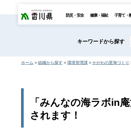
香川県
防災・安全
健康・福祉
子育て・
キーワードから探す
ホーム
>
組織から探す
>
環境管理課
>
かがわの里海づくり
「みんなの海ラボin
されます！