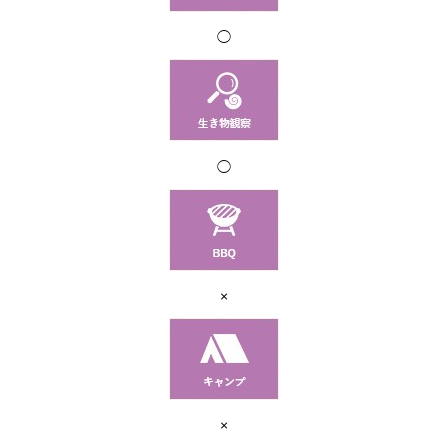
◯
◯
×
×