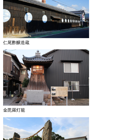
仁尾酢醸造蔵
金毘羅灯籠