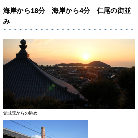
海岸から18分 海岸から4分 仁尾の街並
み
覚城院からの眺め