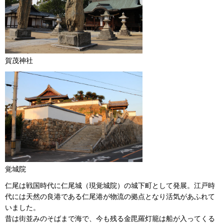
賀茂神社
覚城院
仁尾は戦国時代に仁尾城（現覚城院）の城下町として発展。江戸時
代には天然の良港である仁尾港が物流の拠点となり活気があふれて
いました。
昔は街並みのそばまで海で、今も残る金毘羅灯籠は船が入ってくる