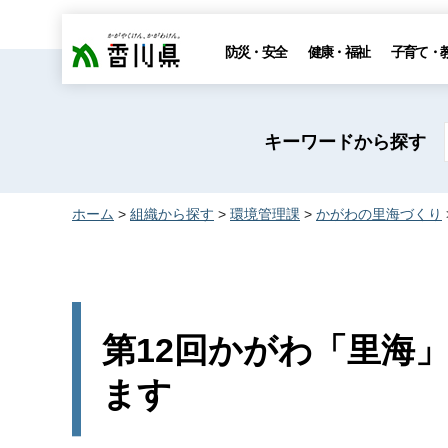
香川県
防災・安全
健康・福祉
子育て・
キーワードから探す
ホーム
>
組織から探す
>
環境管理課
>
かがわの里海づくり
第12回かがわ「里海
ます