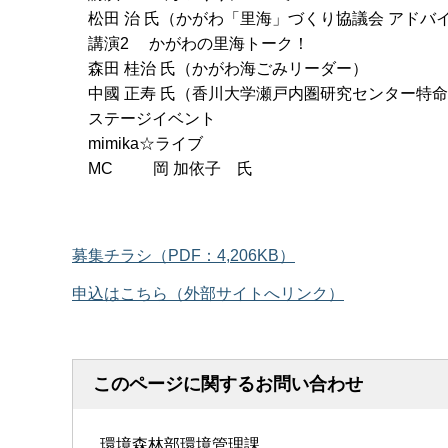
松田 治 氏（かがわ「里海」づくり協議会 アドバ
講演2 かがわの里海トーク！
森田 桂治 氏（かがわ海ごみリーダー）
中國 正寿 氏（香川大学瀬戸内圏研究センター特
ステージイベント
mimika☆ライブ
MC 岡 加依子 氏
募集チラシ（PDF：4,206KB）
申込はこちら（外部サイトへリンク）
このページに関するお問い合わせ
環境森林部環境管理課