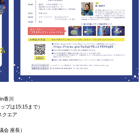
in香川
ョップは15:15まで）
スクエア
議会 座長）