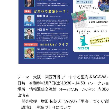
テーマ 大阪・関西万博 アートする里海-KAGAWA- 
日時 令和8年3月7日(土)13:30～14:50 （ワークシ
場所 情報通信交流館（e―とぴあ・かがわ）内BB
出演者
開会挨拶 増田 拓朗氏（かがわ「里海」づくり協
講演1 里海づくりについて