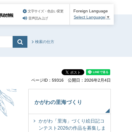
Foreign Language
文字サイズ・色合い変更
県政情報
Select Language
▼
音声読み上げ
検索の仕方
ページID：59316
公開日：2026年2月4日
し
かがわの里海づくり
かがわ「里海」づくり絵日記コ
ンテスト2026の作品を募集しま