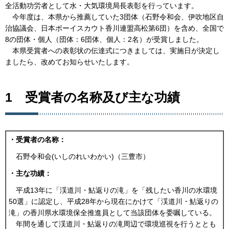
全活動功労者として水・大気環境局長表彰を行っています。
今年度は、本県から推薦していた3団体（石野令和会、伊吹地区自
治協議会、日本ボーイスカウト香川連盟高松第6団）を含め、全国で
8の団体・個人（団体：6団体、個人：2名）が受賞しました。
本県受賞者への表彰状の伝達式につきましては、実施日が決定し
ましたら、改めてお知らせいたします。
1 受賞者の名称及び主な功績
・受賞者の名称：
石野令和会(いしのれいわかい)（三豊市）
・主な功績：
平成13年に「渓道川・鮎返りの滝」を「残したい香川の水環境
50選」に認定し、平成28年から現在にかけて「渓道川・鮎返りの
滝」の香川県水環境保全推進員として当該団体を委嘱している。
年間を通して渓道川・鮎返りの滝周辺で環境巡視を行うととも