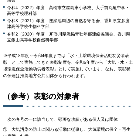
議会
令和4（2022）年度 高松市立屋島東小学校、大手前丸亀中学・
高等学校理科部
令和3（2021）年度 逆瀬池周辺の自然を守る会、香川県立多度
津高等学校生物科学部
令和2（2020）年度 JF香川県漁協青壮年部連絡協議会、香川県
立飯山高等学校自然科学部
※平成18年度～令和4年度までは「水・土壌環境保全活動功労者表
彰」として実施してきた表彰制度を、令和5年度から「大気・水・土
壌環境保全活動功労者表彰」として実施しています。なお、表彰状
の伝達は推薦地方公共団体から行われます。
（参考）表彰の対象者
次の各号の一に該当して、顕著な功績がある個人又は団体
① 大気汚染の防止に関わる活動に従事し、大気環境の保全・再生