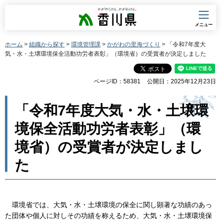
香川県
メニュー
ホーム
>
組織から探す
>
環境管理課
>
かがわの里海づくり
> 「令和7年度大
気・水・土壌環境保全活動功労者表彰」（環境省）の受賞者が決定しました
ページID：58381
公開日：2025年12月23日
「令和7年度大気・水・土壌環
境保全活動功労者表彰」（環
境省）の受賞者が決定しまし
た
環境省では、大気・水・土壌環境の保全に関し顕著な功績のあっ
た団体や個人に対しその功績を称えるため、大気・水・土壌環境保