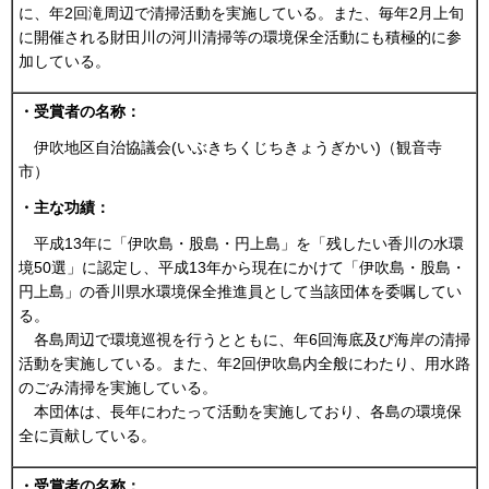
に、年2回滝周辺で清掃活動を実施している。また、毎年2月上旬
に開催される財田川の河川清掃等の環境保全活動にも積極的に参
加している。
・受賞者の名称：
伊吹地区自治協議会(いぶきちくじちきょうぎかい)（観音寺
市）
・主な功績：
平成13年に「伊吹島・股島・円上島」を「残したい香川の水環
境50選」に認定し、平成13年から現在にかけて「伊吹島・股島・
円上島」の香川県水環境保全推進員として当該団体を委嘱してい
る。
各島周辺で環境巡視を行うとともに、年6回海底及び海岸の清掃
活動を実施している。また、年2回伊吹島内全般にわたり、用水路
のごみ清掃を実施している。
本団体は、長年にわたって活動を実施しており、各島の環境保
全に貢献している。
・受賞者の名称：