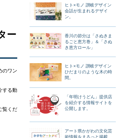
ヒト×モノ 讃岐デザイン
会話が生まれるデザイ
ン。
ター
香川の節分は「さぬきま
るごと恵方巻」＆「さぬ
き恵方ロール」
ヒト×モノ 讃岐デザイン
めのワン
ひだまりのような木の時
間。
介する動
「年明けうどん」提供店
を紹介する情報サイトを
公開します。
ご覧くだ
アート県かがわの文化芸
術情報をまるっと掲載