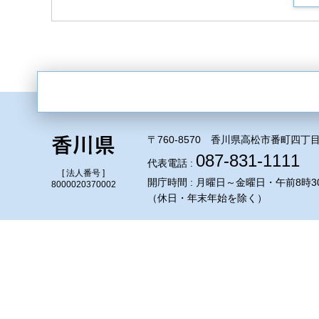
〒760-8570 香川県高松市番町四丁目
087-831-1111
代表電話 :
[ 法人番号 ]
開庁時間 : 月曜日～金曜日・午前8時3
8000020370002
（休日・年末年始を除く）