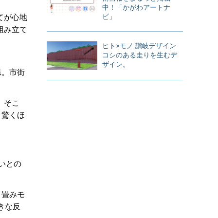
中！「かがわアートナ
ビ」
てが心地
組み立て
ヒト×モノ 讃岐デザイン
コシのある走りを生むデ
ザイン。
県。市街
。そこ
、驚くほ
いとの
り畳みモ
きな反