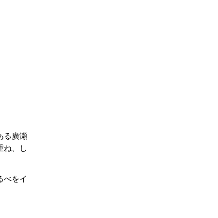
ある廣瀬
重ね、し
るべをイ