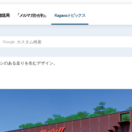
放送局
「メルマガかがわ」
Kagawaトピックス
コシのある走りを生むデザイン。