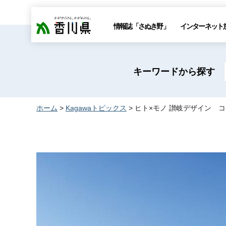
香川県
情報誌「さぬき野」
インターネット
キーワードから探す
ホーム
>
Kagawaトピックス
> ヒト×モノ 讃岐デザイン 