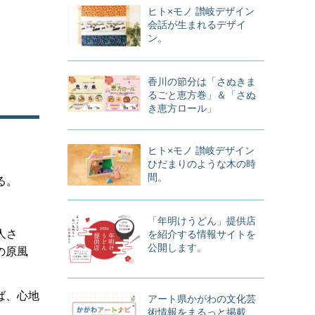
ヒト×モノ 讃岐デザイン
会話が生まれるデザイ
ン。
香川の節分は「さぬきま
るごと恵方巻」＆「さぬ
き恵方ロール」
ヒト×モノ 讃岐デザイン
ひだまりのような木の時
間。
る。
「年明けうどん」提供店
人さ
を紹介する情報サイトを
公開します。
の原風
ば、心地
アート県かがわの文化芸
術情報をまるっと掲載