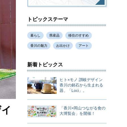
トピックステーマ
暮らし
県産品
移住のすすめ
香川の魅力
お出かけ
アート
新着トピックス
ヒト×モノ 讃岐デザイン
香川の銘石から生まれる
器、「Loci」。
ザイ
「香川×岡山つながる食の
大博覧会」を開催！