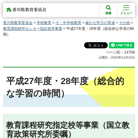
香川県教育委員会
検索
メニュー
香川県教育委員会
>
学校教育
>
小・中学校教育
>
確かな学力の育成
>
その他
>
教育課程研究センター指定校等事業
> 平成27年度・28年度（総合的な学習の時
間）
ページID：14708
公開日：2020年12月10日
平成27年度・28年度（総合的
な学習の時間）
教育課程研究指定校等事業（国立教
育政策研究所委嘱）