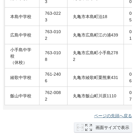
3
0
763-022
08
本島中学校
丸亀市本島町泊18
3
5
763-010
08
広島中学校
丸亀市広島町江の浦439
2
1
小手島中学
763-010
丸亀市広島町小手島278
校
8
2
（休校）
761-240
08
綾歌中学校
丸亀市綾歌町栗熊東431
6
6
762-008
08
飯山中学校
丸亀市飯山町川原1110
2
7
ページの先頭へ戻る
画面サイズで表示