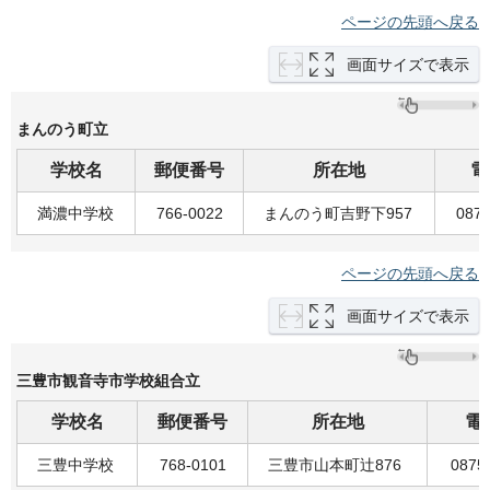
ページの先頭へ戻る
画面サイズで表示
まんのう町立
学校名
郵便番号
所在地
電
満濃中学校
766-0022
まんのう町吉野下957
0877
ページの先頭へ戻る
画面サイズで表示
三豊市観音寺市学校組合立
学校名
郵便番号
所在地
電
三豊中学校
768-0101
三豊市山本町辻876
0875