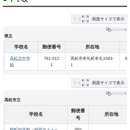
画面サイズで表示
県立
学校名
郵便番号
所在地
高松北中学
761-012
高松市牟礼町牟礼1583-
08
校
1
1
画面サイズで表示
高松市立
郵便番
学校名
所在地
号
桜町中学校（外部サイトへ
760-