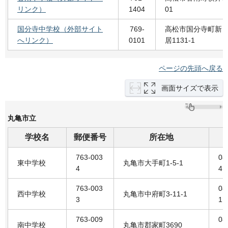
リンク）
1404
01
国分寺中学校（外部サイト
769-
高松市国分寺町新
へリンク）
0101
居1131-1
ページの先頭へ戻る
画面サイズで表示
丸亀市立
学校名
郵便番号
所在地
763-003
08
東中学校
丸亀市大手町1-5-1
4
4
763-003
08
西中学校
丸亀市中府町3-11-1
3
1
763-009
08
南中学校
丸亀市郡家町3690