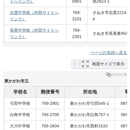
トへリンク）
0901
西2823-1
志度中学校（外部サイトへ
769-
さぬき市志度2214-
リンク）
2101
4
長尾中学校（外部サイトへ
769-
さぬき市長尾東954
リンク）
2301
ページの先頭へ戻る
画面サイズで表示
東かがわ市立
学校名
郵便番号
所在地
電
引田中学校
769-2901
東かがわ市引田545-1
0879
白鳥中学校
769-2705
東かがわ市白鳥757-1
0879
大川中学校
769-2604
東かがわ市西村1510
0879