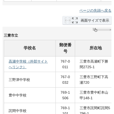
ページの先頭へ戻る
画面サイズで表示
三豊市立
郵便番
学校名
所在地
号
高瀬中学校（外部サイト
767-0
三豊市高瀬町下勝
へリンク）
011
間2725-1
767-0
三豊市三野町下高
三野津中学校
032
瀬720
769-1
三豊市豊中町本山
豊中中学校
506
甲148-1
769-1
三豊市詫間町詫間5
詫間中学校
101
796-1