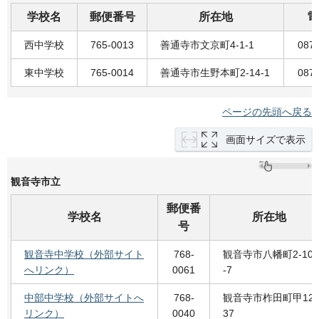
学校名
郵便番号
所在地
電
西中学校
765-0013
善通寺市文京町4-1-1
0877
東中学校
765-0014
善通寺市生野本町2-14-1
0877
ページの先頭へ戻る
画面サイズで表示
観音寺市立
郵便番
学校名
所在地
号
観音寺中学校（外部サイト
768-
観音寺市八幡町2-10
へリンク）
0061
-7
中部中学校（外部サイトへ
768-
観音寺市柞田町甲12
リンク）
0040
37