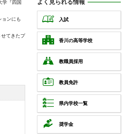
よく見られる情報
大学『四国
ションにも
入試
させてきたプ
香川の高等学校
教職員採用
教員免許
県内学校一覧
奨学金