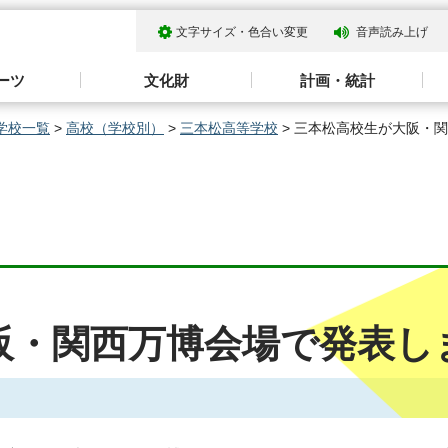
文字サイズ・色合い変更
音声読み上げ
ーツ
文化財
計画・統計
学校一覧
>
高校（学校別）
>
三本松高等学校
> 三本松高校生が大阪・
阪・関西万博会場で発表し