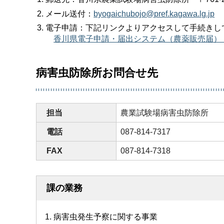
メール送付：
byogaichubojo@pref.kagawa.lg.jp
電子申請：下記リンクよりアクセスして手続きし
香川県電子申請・届出システム（農薬販売届）
病害虫防除所お問合せ先
担当
農業試験場病害虫防除所
電話
087-814-7317
FAX
087-814-7318
課の業務
病害虫発生予察に関する事業