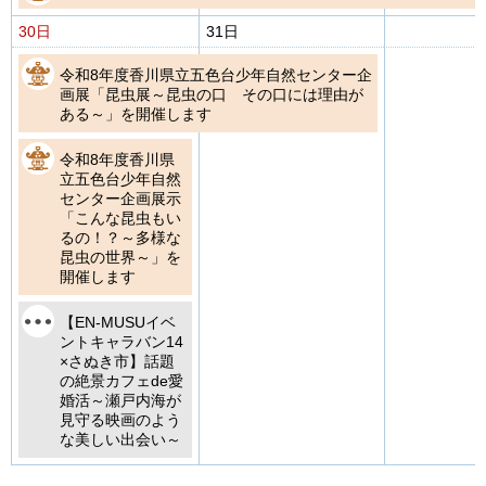
30日
31日
令和8年度香川県立五色台少年自然センター企
画展「昆虫展～昆虫の口 その口には理由が
ある～」を開催します
令和8年度香川県
立五色台少年自然
センター企画展示
「こんな昆虫もい
るの！？～多様な
昆虫の世界～」を
開催します
【EN-MUSUイベ
ントキャラバン14
×さぬき市】話題
の絶景カフェde愛
婚活～瀬戸内海が
見守る映画のよう
な美しい出会い～