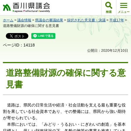
香川県議会
検索
メニュー
ホーム
>
議会情報
>
県議会の審議結果
>
採択された意見書・決議
>
平成17年
>
道路整備財源の確保に関する意見書
ページID：14118
公開日：2020年12月10日
道路整備財源の確保に関する意
見書
道路は、県民の日常生活や経済・社会活動を支える最も重要な役
割を果している社会資本であり、その整備には、県民から強い期待
が寄せられている。
本県においては、「みどり・うるおい・にぎわいの創造」を基本
目標とし、厳しい財政状況の下、各般の施策や事業を推進している