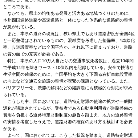
ところである。
なかでも、県土の均衡ある発展と活力ある地域づくりのために、
本州四国連絡道路や高速道路と一体になった体系的な道路網の整備
が急がれている。
また、本県の道路の現況は、狭い県土でもあり道路密度が全国4位
と一応整備はされているものの、混雑度を考慮した整備率、4車線化
率、歩道設置率などは全国平均か、それ以下に留まっており、道路
の質の面での充実が必要である。
特に、本県の人口10万人当たりの交通事故死者数は、過去10年間
で平成14年を除きワースト10位以内を記録している。安全で快適な
生活空間の確保のために、全国平均を大きく下回る右折車線設置率
の向上など交通安全施設の整備が喫緊の課題となっている。また、
バリアフリー化、渋滞の解消などの諸課題にも積極的な対応が求め
られている。
こうした中、国においては、道路特定財源の使途の拡大や一般財
源化が議論されているが、受益者である自動車利用者が道路整備の
費用を負担する道路特定財源制度の趣旨を踏まえ、地方の道路整備
の実情を考慮したうえで、道路財源の確保のあり方を検討する必要
がある。
よって、国におかれては、こうした状況を踏まえ、道路特定財源