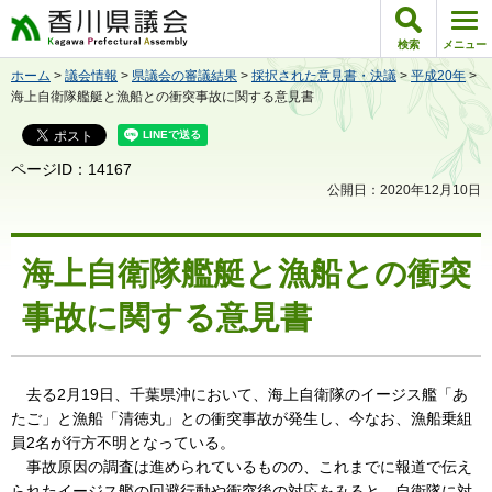
香川県議会
検索
メニュー
ホーム
>
議会情報
>
県議会の審議結果
>
採択された意見書・決議
>
平成20年
>
海上自衛隊艦艇と漁船との衝突事故に関する意見書
ページID：14167
公開日：2020年12月10日
海上自衛隊艦艇と漁船との衝突
事故に関する意見書
去る2月19日、千葉県沖において、海上自衛隊のイージス艦「あ
たご」と漁船「清徳丸」との衝突事故が発生し、今なお、漁船乗組
員2名が行方不明となっている。
事故原因の調査は進められているものの、これまでに報道で伝え
られたイージス艦の回避行動や衝突後の対応をみると、自衛隊に対