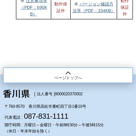
※
注意事項等
動作
動作保
※
バージョン確認方
（PDF：695K
保証
証外
法等（PDF：334KB）
B）
外
ページトップへ
[ 法人番号 ]
8000020370002
〒760-8570 香川県高松市番町四丁目1番10号
087-831-1111
代表電話 :
開庁時間 : 月曜日～金曜日・午前8時30分～午後5時15分
（休日・年末年始を除く）