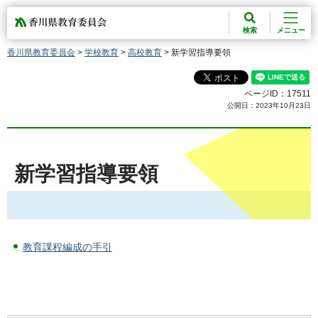
香川県教育委員会
検索
メニュー
香川県教育委員会
>
学校教育
>
高校教育
> 新学習指導要領
ページID：17511
公開日：2023年10月23日
新学習指導要領
教育課程編成の手引