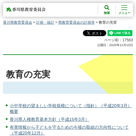
香川県教育委員会
検索
メニュー
香川県教育委員会
>
計画・統計
>
県教育委員会の計画等
> 教育の充実
ページID：17563
公開日：2020年12月10日
教育の充実
小中学校の望ましい学校規模について（指針）（平成20年3月）
概要
香川県人権教育基本方針（平成15年3月）
有害情報から子どもを守るための今後の取組の方向性について
（平成20年12月）