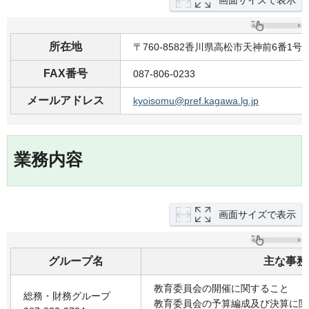
画面サイズで表示
所在地
〒760-8582香川県高松市天神前6番1
FAX番号
087-806-0233
メールアドレス
kyoisomu@pref.kagawa.lg.jp
業務内容
画面サイズで表示
グループ名
主な事務
教育委員会の開催に関すること
総務・財務グループ
教育委員会の予算編成及び決算に関