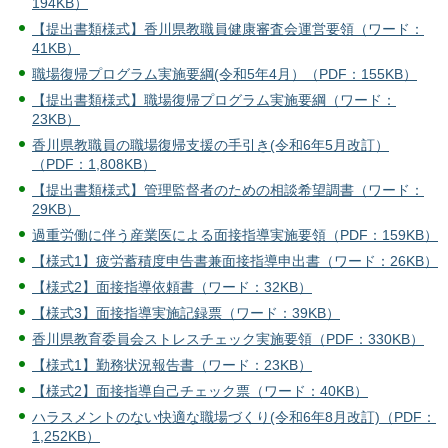
194KB）
【提出書類様式】香川県教職員健康審査会運営要領（ワード：
41KB）
職場復帰プログラム実施要綱(令和5年4月）（PDF：155KB）
【提出書類様式】職場復帰プログラム実施要綱（ワード：
23KB）
香川県教職員の職場復帰支援の手引き(令和6年5月改訂）
（PDF：1,808KB）
【提出書類様式】管理監督者のための相談希望調書（ワード：
29KB）
過重労働に伴う産業医による面接指導実施要領（PDF：159KB）
【様式1】疲労蓄積度申告書兼面接指導申出書（ワード：26KB）
【様式2】面接指導依頼書（ワード：32KB）
【様式3】面接指導実施記録票（ワード：39KB）
香川県教育委員会ストレスチェック実施要領（PDF：330KB）
【様式1】勤務状況報告書（ワード：23KB）
【様式2】面接指導自己チェック票（ワード：40KB）
ハラスメントのない快適な職場づくり(令和6年8月改訂)（PDF：
1,252KB）