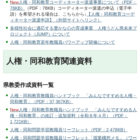
New
人権・同和教育コーディネーター派遣事業について（PDF：
78KB）
（PDF：78KB）コーディネーター派遣の申込（電子申
請）を希望される場合は、こちらから↓
【人権・同和教育コーデ
ィネーター派遣申請】（外部サイトへリンク）
多様性社会に適応する豊かな心の育成事業 人権うどん県未来プ
ロジェクト（JUMP）について
人権・同和教育若年教職員パワーアップ研修について
人権・同和教育関連資料
県教委作成資料一覧
人権・同和教育教職員ハンドブック 「みんなですすめる人権・
同和教育」（PDF：37,367KB）
New
人権・同和教育教職員ハンドブック 「みんなですすめる人
権・同和教育」の改訂・追加資料（令和８年４月）（PDF：
1,721KB）
人権・同和問題学習教職員リーフレット（PDF：2,478KB）
人権・同和問題学習教職員リーフレット「授業構想メモ」（ワー