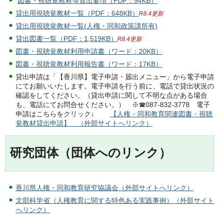
図書・視聴覚教材等貸出要項（PDF：94KB）
貸出用視聴覚教材一覧（PDF：648KB）
R8.4更新
貸出用視聴覚教材一覧(人権・同和政策課所有)
貸出図書一覧（PDF：1,519KB）
R8.4更新
図書・視聴覚教材利用申請書（ワード：20KB）
図書・視聴覚教材利用報告書（ワード：17KB）
貸出申請は「【香川県】電子申請・届出メニュー」から電子申請
にてお願いいたします。電子申請を行う前に、電話で貸出状況の
確認をしてください。（貸出申請に関して不明な点がある場合
も、電話にてお問合せください。） ※☎087-832-3778 電子
申請はこちらをクリック↓
【人権・同和教育関連図書・視聴
覚教材貸出申請】 （外部サイトへリンク）
研究団体（団体へのリンク）
香川県人権・同和教育研究協議会（外部サイトへリンク）
文部科学省（人権教育に関する特色ある実践事例）（外部サイト
へリンク）