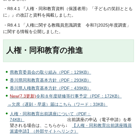
・R8.4.1 『人権・同和教育資料（保護者用）「子どもの笑顔ととも
に」』の改訂と資料を掲載しました。
・R8.4.1 「人権に関する教職員意識調査 令和7(2025)年度調査」
に関する情報を公開しました。
人権・同和教育の推進
県教育委員会の取り組み（PDF：129KB）
香川県同和教育基本方針（PDF：293KB）
香川県人権教育基本方針（PDF：439KB）
New(7.3更新)
令和８年度研修等行事予定（PDF：172KB）
​→
欠席（遅刻・早退）届はこちら（ワード：33KB）
人権・同和教育出前講座について（PDF：
74KB）
出前講座の申込（電子申請）を希
望される場合は、こちらから↓
【人権・同和教育出前講座職員
派遣申請】（外部サイトへリンク）