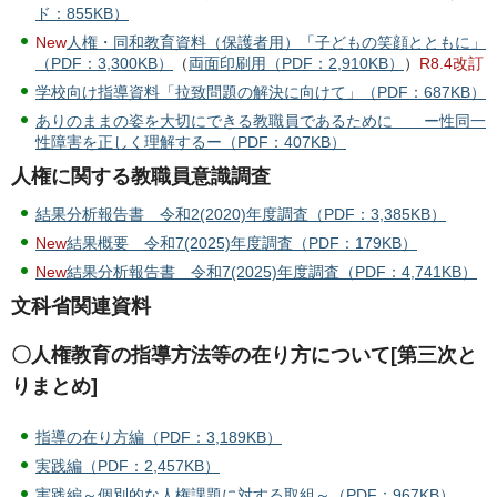
ド：855KB）
New
人権・同和教育資料（保護者用）「子どもの笑顔とともに」
（PDF：3,300KB）
（
両面印刷用（PDF：2,910KB）
）
R8.4改訂
学校向け指導資料「拉致問題の解決に向けて」（PDF：687KB）
ありのままの姿を大切にできる教職員であるために ー性同一
性障害を正しく理解するー（PDF：407KB）
人権に関する教職員意識調査
結果分析報告書 令和2(2020)年度調査（PDF：3,385KB）
New
結果概要 令和7(2025)年度調査（PDF：179KB）
New
結果分析報告書 令和7(2025)年度調査（PDF：4,741KB）
文科省関連資料
〇人権教育の指導方法等の在り方について[第三次と
りまとめ]
指導の在り方編（PDF：3,189KB）
実践編（PDF：2,457KB）
実践編～個別的な人権課題に対する取組～（PDF：967KB）