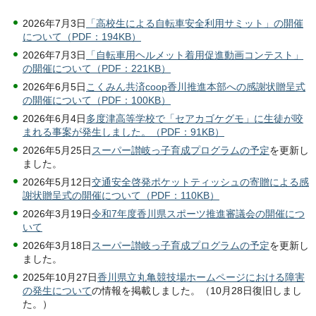
2026年7月3日
「高校生による自転車安全利用サミット」の開催
について（PDF：194KB）
2026年7月3日
「自転車用ヘルメット着用促進動画コンテスト」
の開催について（PDF：221KB）
2026年6月5日
こくみん共済coop香川推進本部への感謝状贈呈式
の開催について（PDF：100KB）
2026年6月4日
多度津高等学校で「セアカゴケグモ」に生徒が咬
まれる事案が発生しました。（PDF：91KB）
2026年5月25日
スーパー讃岐っ子育成プログラムの予定
を更新し
ました。
2026年5月12日
交通安全啓発ポケットティッシュの寄贈による感
謝状贈呈式の開催について（PDF：110KB）
2026年3月19日
令和7年度香川県スポーツ推進審議会の開催につ
いて
2026年3月18日
スーパー讃岐っ子育成プログラムの予定
を更新し
ました。
2025年10月27日
香川県立丸亀競技場ホームページにおける障害
の発生について
の情報を掲載しました。（10月28日復旧しまし
た。）