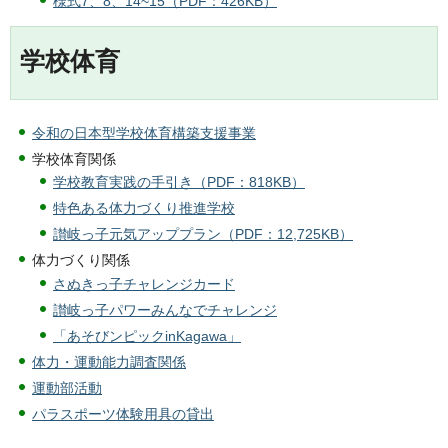
様式7、8、14~15（PDF：426KB）
学校体育
令和の日本型学校体育構築支援事業
学校体育関係
学校教育実践の手引き（PDF：818KB）
特色ある体力づくり推進学校
讃岐っ子元気アッププラン（PDF：12,725KB）
体力づくり関係
さぬきっ子チャレンジカード
讃岐っ子パワーみんなでチャレンジ
「あそびンピックinKagawa」
体力・運動能力調査関係
運動部活動
パラスポーツ体験用具の貸出