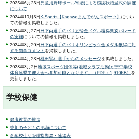
2025年6月23日
児童用野球ボール寄贈による感謝状贈呈式の開催
について
2024年10月3日
K-Sports【Kagawaまんでがんスポーツ】
につい
ての情報を掲載しました。
2024年8月27日
日下尚選手のパリ五輪金メダル獲得凱旋パレード
の実施
についての情報を掲載しました。
2024年8月20日
日下尚選手のパリオリンピック金メダル獲得に対
する知事コメント
を掲載しました。
2024年4月23日
桃田賢斗選手からのメッセージ
を掲載しました。
2023年3月2日
地域スポーツ団体等(地域クラブ活動)が県中学校
体育連盟主催大会へ参加可能となります。（PDF：1,910KB）
を
更新しました。
学校保健
健康教育の推進
香川の子どもの肥満について
各学校生活管理指導票・連絡表