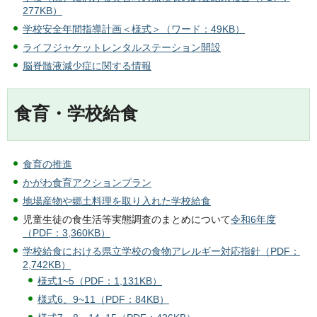
277KB）
学校安全年間指導計画＜様式＞（ワード：49KB）
ライフジャケットレンタルステーション開設
脳脊髄液減少症に関する情報
食育・学校給食
食育の推進
かがわ食育アクションプラン
地場産物や郷土料理を取り入れた学校給食
児童生徒の食生活等実態調査のまとめについて
令和6年度
（PDF：3,360KB）
学校給食における県立学校の食物アレルギー対応指針（PDF：
2,742KB）
様式1~5（PDF：1,131KB）
様式6、9~11（PDF：84KB）