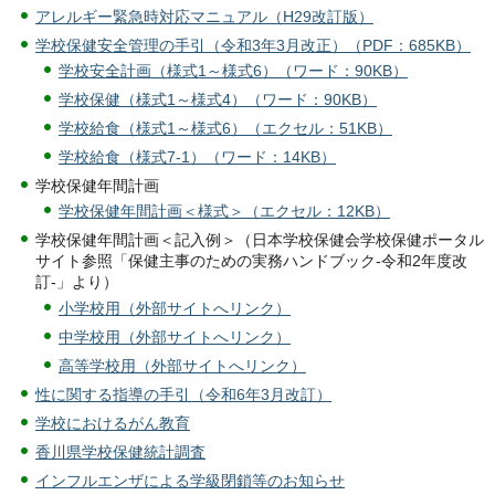
アレルギー緊急時対応マニュアル（H29改訂版）
学校保健安全管理の手引（令和3年3月改正）（PDF：685KB）
学校安全計画（様式1～様式6）（ワード：90KB）
学校保健（様式1～様式4）（ワード：90KB）
学校給食（様式1～様式6）（エクセル：51KB）
学校給食（様式7-1）（ワード：14KB）
学校保健年間計画
学校保健年間計画＜様式＞（エクセル：12KB）
学校保健年間計画＜記入例＞（日本学校保健会学校保健ポータル
サイト参照「保健主事のための実務ハンドブック-令和2年度改
訂-」より）
小学校用（外部サイトへリンク）
中学校用（外部サイトへリンク）
高等学校用（外部サイトへリンク）
性に関する指導の手引（令和6年3月改訂）
学校におけるがん教育
香川県学校保健統計調査
インフルエンザによる学級閉鎖等のお知らせ