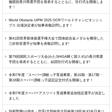
施競技香川県選手団を発表するとともに、壮行式を開催しま
す！
World Obstacle UIPM 2025 OCRワールドチャンピオンシッ
プス 出場決定者が知事表敬訪問します！
第41回世界新体操選手権大会で団体総合金メダルを獲得した
三好初音選手が知事を表敬訪問します!
第79回国民スポーツ大会(わたSHIGA輝く国スポ)の香川県選
手団を発表するとともに、結団壮行式を開催します!
令和7年度「スーパー讃岐っ子育成事業」第16期・第17期・
第18期スーパー讃岐っ子認定証交付式を開催します！
令和7年度スーパーアスリート育成事業追加指定選手が決定し
ました
別府聖輝(小学生・空手)文部科学大臣杯第19回JKJO全日本ジ