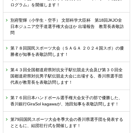
ログラム』を開催します！
別府聖輝（小学生・空手） 文部科学大臣杯 第18回JKJO全
日本ジュニア空手道選手権大会ほか 出場報告 教育長表敬訪
問
第７８回国民スポーツ大会（ＳＡＧＡ ２０２４国スポ）の優
勝者が知事を表敬訪問します！
第４３回全国都道府県対抗女子駅伝競走大会及び第３０回全
国都道府県対抗男子駅伝競走大会に出場する、香川県選手団
代表が教育長を表敬訪問します！
第７６回日本ハンドボール選手権大会女子の部で優勝した、
香川銀行GiraSol kagawaが、池田知事を表敬訪問します！
第79回国民スポーツ大会冬季大会の香川県選手団を発表する
とともに、結団壮行式を開催します！