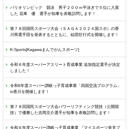
パリオリンピック 競泳 男子２００ｍ平泳ぎで５位に入賞
した 花車 優 選手が知事を表敬訪問します！
第７８回国民スポーツ大会（ＳＡＧＡ２０２４国スポ）の香
川県選手団を発表するとともに、結団壮行式を開催します！
K-Sports[Kagawaまんでがんスポーツ]
令和６年度スーパーアスリート育成事業 追加指定選手が決定
しました！
令和6年度スーパー讃岐っ子育成事業「四国交流プログラム」
in香川を開催します！
第７８回国民スポーツ大会パワーリフティング競技（公開競
技）で優勝した吉岡京介選手が知事を表敬訪問します！
令和６年度スーパー讃岐っ子育成事業 『マイスポーツ発見プ