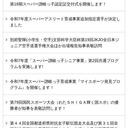
第18期スーパー讃岐っ子認定証交付式を開催します！
令和7年度スーパーアスリート育成事業追加指定選手が決定し
ました
別府聖輝(小学生・空手)文部科学大臣杯第19回JKJO全日本ジ
ュニア空手道選手権大会ほか出場報告知事表敬訪問
令和7年度「スーパー讃岐っ子シニア事業」第2回共通プログ
ラムを実施します!
令和7年度スーパー讃岐っ子育成事業『マイスポーツ発見プロ
グラム』を開催します！
第79回国民スポーツ大会（わたＳＨＩＧＡ輝く国スポ）の優
勝者が知事を表敬訪問します！
第４４回全国都道府県対抗女子駅伝競走大会及び第３１回全