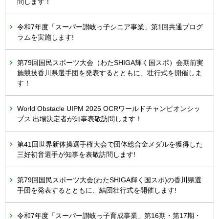
問します！
令和7年度「スーパー讃岐っ子シニア事業」第1回共通プログ
ラムを実施します!
第79回国民スポーツ大会（わたSHIGA輝く国スポ）会期前実
施競技香川県選手団を発表するとともに、壮行式を開催しま
す！
World Obstacle UIPM 2025 OCRワールドチャンピオンシッ
プス 出場決定者が知事表敬訪問します！
第41回世界新体操選手権大会で団体総合金メダルを獲得した
三好初音選手が知事を表敬訪問します!
第79回国民スポーツ大会(わたSHIGA輝く国スポ)の香川県選
手団を発表するとともに、結団壮行式を開催します!
令和7年度「スーパー讃岐っ子育成事業」第16期・第17期・