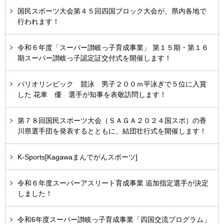
国民スポーツ大会第４５回四国ブロック大会が、県内各地で
行われます！
令和６年度「スーパー讃岐っ子育成事業」 第１５期・第１６
期スーパー讃岐っ子認定証交付式を開催します！
パリオリンピック 競泳 男子２００ｍ平泳ぎで５位に入賞
した 花車 優 選手が知事を表敬訪問します！
第７８回国民スポーツ大会（ＳＡＧＡ２０２４国スポ）の香
川県選手団を発表するとともに、結団壮行式を開催します！
K-Sports[Kagawaまんでがんスポーツ]
令和６年度スーパーアスリート育成事業 追加指定選手が決定
しました！
令和6年度スーパー讃岐っ子育成事業「四国交流プログラム」