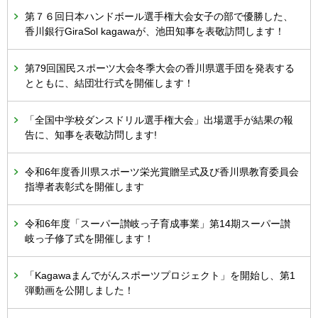
第７６回日本ハンドボール選手権大会女子の部で優勝した、
香川銀行GiraSol kagawaが、池田知事を表敬訪問します！
第79回国民スポーツ大会冬季大会の香川県選手団を発表する
とともに、結団壮行式を開催します！
「全国中学校ダンスドリル選手権大会」出場選手が結果の報
告に、知事を表敬訪問します!
令和6年度香川県スポーツ栄光賞贈呈式及び香川県教育委員会
指導者表彰式を開催します
令和6年度「スーパー讃岐っ子育成事業」第14期スーパー讃
岐っ子修了式を開催します！
「Kagawaまんでがんスポーツプロジェクト」を開始し、第1
弾動画を公開しました！