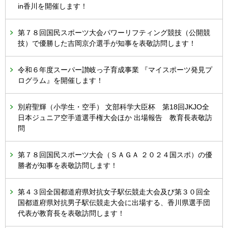
in香川を開催します！
第７８回国民スポーツ大会パワーリフティング競技（公開競
技）で優勝した吉岡京介選手が知事を表敬訪問します！
令和６年度スーパー讃岐っ子育成事業 『マイスポーツ発見プ
ログラム』を開催します！
別府聖輝（小学生・空手） 文部科学大臣杯 第18回JKJO全
日本ジュニア空手道選手権大会ほか 出場報告 教育長表敬訪
問
第７８回国民スポーツ大会（ＳＡＧＡ ２０２４国スポ）の優
勝者が知事を表敬訪問します！
第４３回全国都道府県対抗女子駅伝競走大会及び第３０回全
国都道府県対抗男子駅伝競走大会に出場する、香川県選手団
代表が教育長を表敬訪問します！