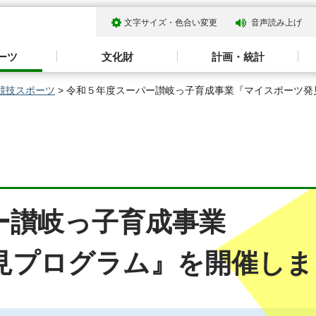
文字サイズ・色合い変更
音声読み上げ
ーツ
文化財
計画・統計
競技スポーツ
> 令和５年度スーパー讃岐っ子育成事業『マイスポーツ
ー讃岐っ子育成事業
見プログラム』を開催しま