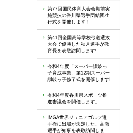
第77回国民体育大会会期前実
施競技の香川県選手団結団壮
行式を開催します！
第41回全国高等学校弓道選抜
大会で優勝した秋月選手が教
育長を表敬訪問します!
令和4年度「スーパー讃岐っ
子育成事業」第12期スーパー
讃岐っ子修了式を開催します!
令和4年度香川県スポーツ推
進審議会を開催します。
IMGA世界ジュニアゴルフ選
手権に出場が決定した、高瀬
選手が知事を表敬訪問しま