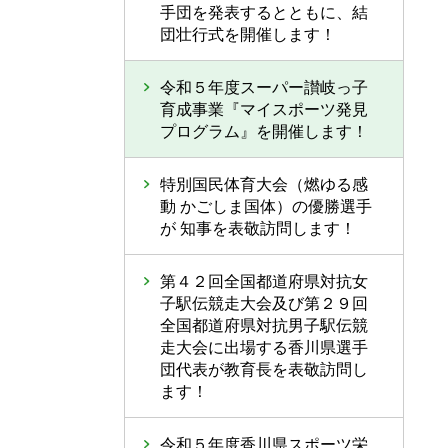
手団を発表するとともに、結
団壮行式を開催します！
令和５年度スーパー讃岐っ子
育成事業『マイスポーツ発見
プログラム』を開催します！
特別国民体育大会（燃ゆる感
動 かごしま国体）の優勝選手
が 知事を表敬訪問します！
第４２回全国都道府県対抗女
子駅伝競走大会及び第２９回
全国都道府県対抗男子駅伝競
走大会に出場する香川県選手
団代表が教育長を表敬訪問し
ます！
令和５年度香川県スポーツ栄