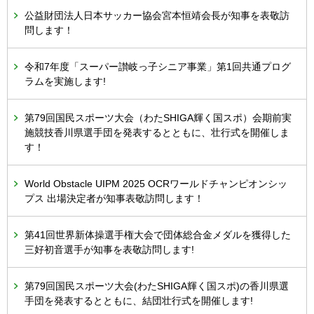
公益財団法人日本サッカー協会宮本恒靖会長が知事を表敬訪
問します！
令和7年度「スーパー讃岐っ子シニア事業」第1回共通プログ
ラムを実施します!
第79回国民スポーツ大会（わたSHIGA輝く国スポ）会期前実
施競技香川県選手団を発表するとともに、壮行式を開催しま
す！
World Obstacle UIPM 2025 OCRワールドチャンピオンシッ
プス 出場決定者が知事表敬訪問します！
第41回世界新体操選手権大会で団体総合金メダルを獲得した
三好初音選手が知事を表敬訪問します!
第79回国民スポーツ大会(わたSHIGA輝く国スポ)の香川県選
手団を発表するとともに、結団壮行式を開催します!