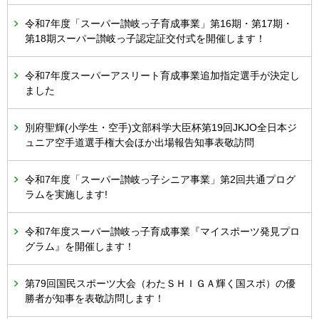
令和7年度「スーパー讃岐っ子育成事業」第16期・第17期・
第18期スーパー讃岐っ子認定証交付式を開催します！
令和7年度スーパーアスリート育成事業追加指定選手が決定し
ました
別府聖輝(小学生・空手)文部科学大臣杯第19回JKJO全日本ジ
ュニア空手道選手権大会ほか出場報告知事表敬訪問
令和7年度「スーパー讃岐っ子シニア事業」第2回共通プログ
ラムを実施します!
令和7年度スーパー讃岐っ子育成事業『マイスポーツ発見プロ
グラム』を開催します！
第79回国民スポーツ大会（わたＳＨＩＧＡ輝く国スポ）の優
勝者が知事を表敬訪問します！