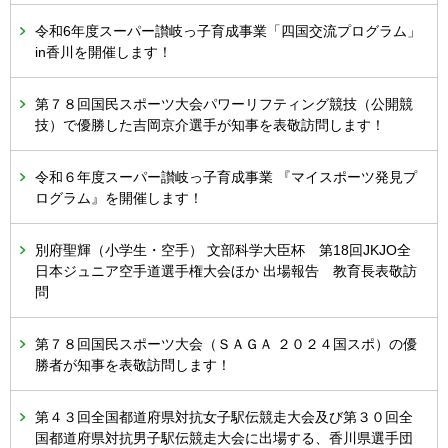
令和6年度スーパー讃岐っ子育成事業「四国交流プログラム」
in香川を開催します！
第７８回国民スポーツ大会パワーリフティング競技（公開競
技）で優勝した吉岡京介選手が知事を表敬訪問します！
令和６年度スーパー讃岐っ子育成事業 『マイスポーツ発見プ
ログラム』を開催します！
別府聖輝（小学生・空手） 文部科学大臣杯 第18回JKJO全
日本ジュニア空手道選手権大会ほか 出場報告 教育長表敬訪
問
第７８回国民スポーツ大会（ＳＡＧＡ ２０２４国スポ）の優
勝者が知事を表敬訪問します！
第４３回全国都道府県対抗女子駅伝競走大会及び第３０回全
国都道府県対抗男子駅伝競走大会に出場する、香川県選手団