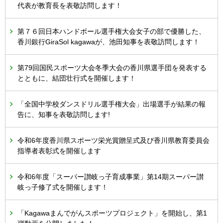
代表が教育長を表敬訪問します！
第７６回日本ハンドボール選手権大会女子の部で優勝した、
香川銀行GiraSol kagawaが、池田知事を表敬訪問します！
第79回国民スポーツ大会冬季大会の香川県選手団を発表する
とともに、結団壮行式を開催します！
「全国中学校ダンスドリル選手権大会」出場選手が結果の報
告に、知事を表敬訪問します!
令和6年度香川県スポーツ栄光賞贈呈式及び香川県教育委員会
指導者表彰式を開催します
令和6年度「スーパー讃岐っ子育成事業」第14期スーパー讃
岐っ子修了式を開催します！
「Kagawaまんでがんスポーツプロジェクト」を開始し、第1