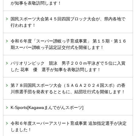
が知事を表敬訪問します！
国民スポーツ大会第４５回四国ブロック大会が、県内各地で
行われます！
令和６年度「スーパー讃岐っ子育成事業」 第１５期・第１６
期スーパー讃岐っ子認定証交付式を開催します！
パリオリンピック 競泳 男子２００ｍ平泳ぎで５位に入賞
した 花車 優 選手が知事を表敬訪問します！
第７８回国民スポーツ大会（ＳＡＧＡ２０２４国スポ）の香
川県選手団を発表するとともに、結団壮行式を開催します！
K-Sports[Kagawaまんでがんスポーツ]
令和６年度スーパーアスリート育成事業 追加指定選手が決定
しました！