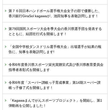
第７６回日本ハンドボール選手権大会女子の部で優勝した、
香川銀行GiraSol kagawaが、池田知事を表敬訪問します！
第79回国民スポーツ大会冬季大会の香川県選手団を発表する
とともに、結団壮行式を開催します！
「全国中学校ダンスドリル選手権大会」出場選手が結果の報
告に、知事を表敬訪問します!
令和6年度香川県スポーツ栄光賞贈呈式及び香川県教育委員会
指導者表彰式を開催します
令和6年度「スーパー讃岐っ子育成事業」第14期スーパー讃
岐っ子修了式を開催します！
「Kagawaまんでがんスポーツプロジェクト」を開始し、第1
弾動画を公開しました！