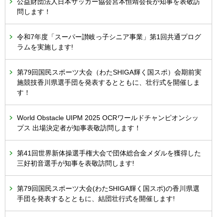
公益財団法人日本サッカー協会宮本恒靖会長が知事を表敬訪
問します！
令和7年度「スーパー讃岐っ子シニア事業」第1回共通プログ
ラムを実施します!
第79回国民スポーツ大会（わたSHIGA輝く国スポ）会期前実
施競技香川県選手団を発表するとともに、壮行式を開催しま
す！
World Obstacle UIPM 2025 OCRワールドチャンピオンシッ
プス 出場決定者が知事表敬訪問します！
第41回世界新体操選手権大会で団体総合金メダルを獲得した
三好初音選手が知事を表敬訪問します!
第79回国民スポーツ大会(わたSHIGA輝く国スポ)の香川県選
手団を発表するとともに、結団壮行式を開催します!