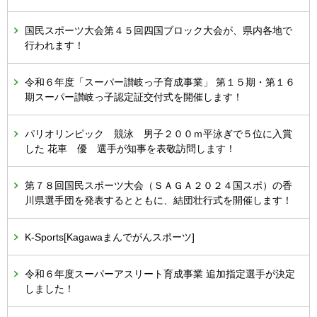
国民スポーツ大会第４５回四国ブロック大会が、県内各地で
行われます！
令和６年度「スーパー讃岐っ子育成事業」 第１５期・第１６
期スーパー讃岐っ子認定証交付式を開催します！
パリオリンピック 競泳 男子２００ｍ平泳ぎで５位に入賞
した 花車 優 選手が知事を表敬訪問します！
第７８回国民スポーツ大会（ＳＡＧＡ２０２４国スポ）の香
川県選手団を発表するとともに、結団壮行式を開催します！
K-Sports[Kagawaまんでがんスポーツ]
令和６年度スーパーアスリート育成事業 追加指定選手が決定
しました！