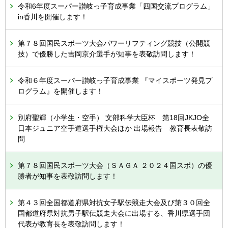
令和6年度スーパー讃岐っ子育成事業「四国交流プログラム」
in香川を開催します！
第７８回国民スポーツ大会パワーリフティング競技（公開競
技）で優勝した吉岡京介選手が知事を表敬訪問します！
令和６年度スーパー讃岐っ子育成事業 『マイスポーツ発見プ
ログラム』を開催します！
別府聖輝（小学生・空手） 文部科学大臣杯 第18回JKJO全
日本ジュニア空手道選手権大会ほか 出場報告 教育長表敬訪
問
第７８回国民スポーツ大会（ＳＡＧＡ ２０２４国スポ）の優
勝者が知事を表敬訪問します！
第４３回全国都道府県対抗女子駅伝競走大会及び第３０回全
国都道府県対抗男子駅伝競走大会に出場する、香川県選手団
代表が教育長を表敬訪問します！