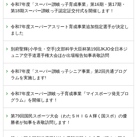
令和7年度「スーパー讃岐っ子育成事業」第16期・第17期・
第18期スーパー讃岐っ子認定証交付式を開催します！
令和7年度スーパーアスリート育成事業追加指定選手が決定し
ました
別府聖輝(小学生・空手)文部科学大臣杯第19回JKJO全日本ジ
ュニア空手道選手権大会ほか出場報告知事表敬訪問
令和7年度「スーパー讃岐っ子シニア事業」第2回共通プログ
ラムを実施します!
令和7年度スーパー讃岐っ子育成事業『マイスポーツ発見プロ
グラム』を開催します！
第79回国民スポーツ大会（わたＳＨＩＧＡ輝く国スポ）の優
勝者が知事を表敬訪問します！