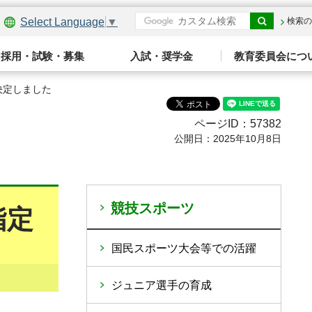
Select Language
▼
検索の
採用・試験・募集
入試・奨学金
教育委員会につ
決定しました
ページID：57382
公開日：2025年10月8日
競技スポーツ
指定
国民スポーツ大会等での活躍
ジュニア選手の育成