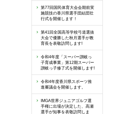
第77回国民体育大会会期前実
施競技の香川県選手団結団壮
行式を開催します！
第41回全国高等学校弓道選抜
大会で優勝した秋月選手が教
育長を表敬訪問します!
令和4年度「スーパー讃岐っ
子育成事業」第12期スーパー
讃岐っ子修了式を開催します!
令和4年度香川県スポーツ推
進審議会を開催します。
IMGA世界ジュニアゴルフ選
手権に出場が決定した、高瀬
選手が知事を表敬訪問しま