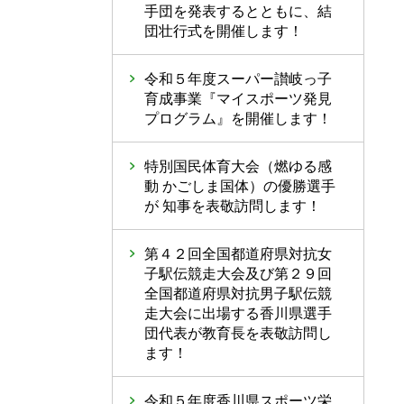
手団を発表するとともに、結
団壮行式を開催します！
令和５年度スーパー讃岐っ子
育成事業『マイスポーツ発見
プログラム』を開催します！
特別国民体育大会（燃ゆる感
動 かごしま国体）の優勝選手
が 知事を表敬訪問します！
第４２回全国都道府県対抗女
子駅伝競走大会及び第２９回
全国都道府県対抗男子駅伝競
走大会に出場する香川県選手
団代表が教育長を表敬訪問し
ます！
令和５年度香川県スポーツ栄