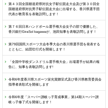
第４３回全国都道府県対抗女子駅伝競走大会及び第３０回全
国都道府県対抗男子駅伝競走大会に出場する、香川県選手団
代表が教育長を表敬訪問します！
第７６回日本ハンドボール選手権大会女子の部で優勝した、
香川銀行GiraSol kagawaが、池田知事を表敬訪問します！
第79回国民スポーツ大会冬季大会の香川県選手団を発表する
とともに、結団壮行式を開催します！
「全国中学校ダンスドリル選手権大会」出場選手が結果の報
告に、知事を表敬訪問します!
令和6年度香川県スポーツ栄光賞贈呈式及び香川県教育委員会
指導者表彰式を開催します
令和6年度「スーパー讃岐っ子育成事業」第14期スーパー讃
岐っ子修了式を開催します！