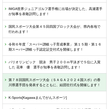
IMGA世界ジュニアゴルフ選手権に出場が決定した、高瀬選手
が知事を表敬訪問します！
国民スポーツ大会第４５回四国ブロック大会が、県内各地で
行われます！
令和６年度「スーパー讃岐っ子育成事業」 第１５期・第１６
期スーパー讃岐っ子認定証交付式を開催します！
パリオリンピック 競泳 男子２００ｍ平泳ぎで５位に入賞
した 花車 優 選手が知事を表敬訪問します！
第７８回国民スポーツ大会（ＳＡＧＡ２０２４国スポ）の香
川県選手団を発表するとともに、結団壮行式を開催します！
K-Sports[Kagawaまんでがんスポーツ]