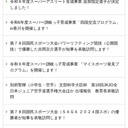
令和６年度スーパーアスリート育成事業 追加指定選手が決定
しました！
令和6年度スーパー讃岐っ子育成事業「四国交流プログラム」
in香川を開催します！
第７８回国民スポーツ大会パワーリフティング競技（公開競
技）で優勝した吉岡京介選手が知事を表敬訪問します！
令和６年度スーパー讃岐っ子育成事業 『マイスポーツ発見プ
ログラム』を開催します！
別府聖輝（小学生・空手） 文部科学大臣杯 第18回JKJO全
日本ジュニア空手道選手権大会ほか 出場報告 教育長表敬訪
問
第７８回国民スポーツ大会（ＳＡＧＡ ２０２４国スポ）の優
勝者が知事を表敬訪問します！