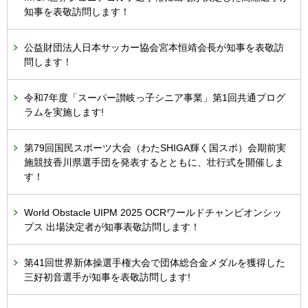
知事を表敬訪問します！
公益財団法人日本サッカー協会宮本恒靖会長が知事を表敬訪
問します！
令和7年度「スーパー讃岐っ子シニア事業」第1回共通プログ
ラムを実施します!
第79回国民スポーツ大会（わたSHIGA輝く国スポ）会期前実
施競技香川県選手団を発表するとともに、壮行式を開催しま
す！
World Obstacle UIPM 2025 OCRワールドチャンピオンシッ
プス 出場決定者が知事表敬訪問します！
第41回世界新体操選手権大会で団体総合金メダルを獲得した
三好初音選手が知事を表敬訪問します!