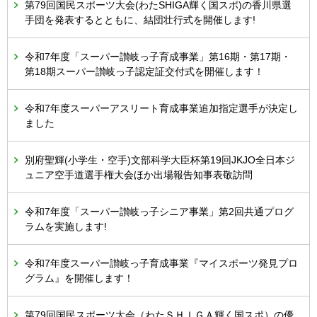
第79回国民スポーツ大会(わたSHIGA輝く国スポ)の香川県選
手団を発表するとともに、結団壮行式を開催します!
令和7年度「スーパー讃岐っ子育成事業」第16期・第17期・
第18期スーパー讃岐っ子認定証交付式を開催します！
令和7年度スーパーアスリート育成事業追加指定選手が決定し
ました
別府聖輝(小学生・空手)文部科学大臣杯第19回JKJO全日本ジ
ュニア空手道選手権大会ほか出場報告知事表敬訪問
令和7年度「スーパー讃岐っ子シニア事業」第2回共通プログ
ラムを実施します!
令和7年度スーパー讃岐っ子育成事業『マイスポーツ発見プロ
グラム』を開催します！
第79回国民スポーツ大会（わたＳＨＩＧＡ輝く国スポ）の優