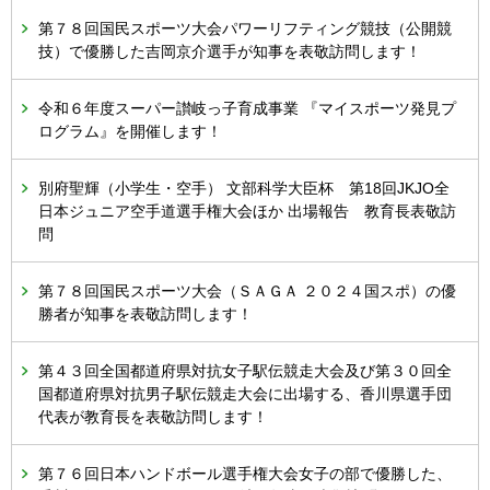
第７８回国民スポーツ大会パワーリフティング競技（公開競
技）で優勝した吉岡京介選手が知事を表敬訪問します！
令和６年度スーパー讃岐っ子育成事業 『マイスポーツ発見プ
ログラム』を開催します！
別府聖輝（小学生・空手） 文部科学大臣杯 第18回JKJO全
日本ジュニア空手道選手権大会ほか 出場報告 教育長表敬訪
問
第７８回国民スポーツ大会（ＳＡＧＡ ２０２４国スポ）の優
勝者が知事を表敬訪問します！
第４３回全国都道府県対抗女子駅伝競走大会及び第３０回全
国都道府県対抗男子駅伝競走大会に出場する、香川県選手団
代表が教育長を表敬訪問します！
第７６回日本ハンドボール選手権大会女子の部で優勝した、