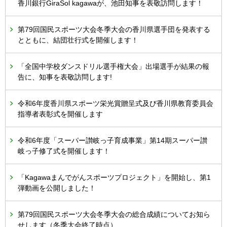
香川銀行GiraSol kagawaが、池田知事を表敬訪問します！
第79回国民スポーツ大会冬季大会の香川県選手団を発表する
とともに、結団壮行式を開催します！
「全国中学校ダンスドリル選手権大会」出場選手が結果の報
告に、知事を表敬訪問します!
令和6年度香川県スポーツ栄光賞贈呈式及び香川県教育委員会
指導者表彰式を開催します
令和6年度「スーパー讃岐っ子育成事業」第14期スーパー讃
岐っ子修了式を開催します！
「Kagawaまんでがんスポーツプロジェクト」を開始し、第1
弾動画を公開しました！
第79回国民スポーツ大会冬季大会の総合成績についてお知ら
せします（冬季大会終了時点）