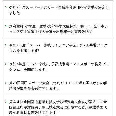
令和7年度スーパーアスリート育成事業追加指定選手が決定し
ました
別府聖輝(小学生・空手)文部科学大臣杯第19回JKJO全日本ジ
ュニア空手道選手権大会ほか出場報告知事表敬訪問
令和7年度「スーパー讃岐っ子シニア事業」第2回共通プログ
ラムを実施します!
令和7年度スーパー讃岐っ子育成事業『マイスポーツ発見プロ
グラム』を開催します！
第79回国民スポーツ大会（わたＳＨＩＧＡ輝く国スポ）の優
勝者が知事を表敬訪問します！
第４４回全国都道府県対抗女子駅伝競走大会及び第３１回全
国都道府県対抗男子駅伝競走大会に出場する香川県選手団代
表が教育長を表敬訪問します！