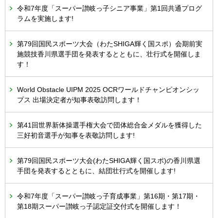
令和7年度「スーパー讃岐っ子シニア事業」第1回共通プログ
ラムを実施します!
第79回国民スポーツ大会（わたSHIGA輝く国スポ）会期前実
施競技香川県選手団を発表するとともに、壮行式を開催しま
す！
World Obstacle UIPM 2025 OCRワールドチャンピオンシッ
プス 出場決定者が知事表敬訪問します！
第41回世界新体操選手権大会で団体総合金メダルを獲得した
三好初音選手が知事を表敬訪問します!
第79回国民スポーツ大会(わたSHIGA輝く国スポ)の香川県選
手団を発表するとともに、結団壮行式を開催します!
令和7年度「スーパー讃岐っ子育成事業」第16期・第17期・
第18期スーパー讃岐っ子認定証交付式を開催します！