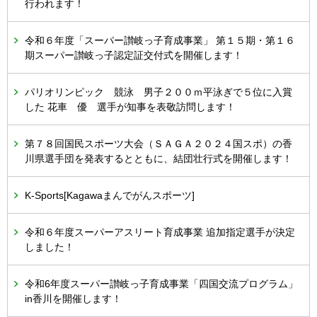
行われます！
令和６年度「スーパー讃岐っ子育成事業」 第１５期・第１６
期スーパー讃岐っ子認定証交付式を開催します！
パリオリンピック 競泳 男子２００ｍ平泳ぎで５位に入賞
した 花車 優 選手が知事を表敬訪問します！
第７８回国民スポーツ大会（ＳＡＧＡ２０２４国スポ）の香
川県選手団を発表するとともに、結団壮行式を開催します！
K-Sports[Kagawaまんでがんスポーツ]
令和６年度スーパーアスリート育成事業 追加指定選手が決定
しました！
令和6年度スーパー讃岐っ子育成事業「四国交流プログラム」
in香川を開催します！