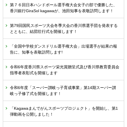
第７６回日本ハンドボール選手権大会女子の部で優勝した、
香川銀行GiraSol kagawaが、池田知事を表敬訪問します！
第79回国民スポーツ大会冬季大会の香川県選手団を発表する
とともに、結団壮行式を開催します！
「全国中学校ダンスドリル選手権大会」出場選手が結果の報
告に、知事を表敬訪問します!
令和6年度香川県スポーツ栄光賞贈呈式及び香川県教育委員会
指導者表彰式を開催します
令和6年度「スーパー讃岐っ子育成事業」第14期スーパー讃
岐っ子修了式を開催します！
「Kagawaまんでがんスポーツプロジェクト」を開始し、第1
弾動画を公開しました！