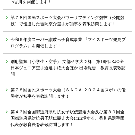
in香川を開催します！
第７８回国民スポーツ大会パワーリフティング競技（公開競
技）で優勝した吉岡京介選手が知事を表敬訪問します！
令和６年度スーパー讃岐っ子育成事業 『マイスポーツ発見プ
ログラム』を開催します！
別府聖輝（小学生・空手） 文部科学大臣杯 第18回JKJO全
日本ジュニア空手道選手権大会ほか 出場報告 教育長表敬訪
問
第７８回国民スポーツ大会（ＳＡＧＡ ２０２４国スポ）の優
勝者が知事を表敬訪問します！
第４３回全国都道府県対抗女子駅伝競走大会及び第３０回全
国都道府県対抗男子駅伝競走大会に出場する、香川県選手団
代表が教育長を表敬訪問します！