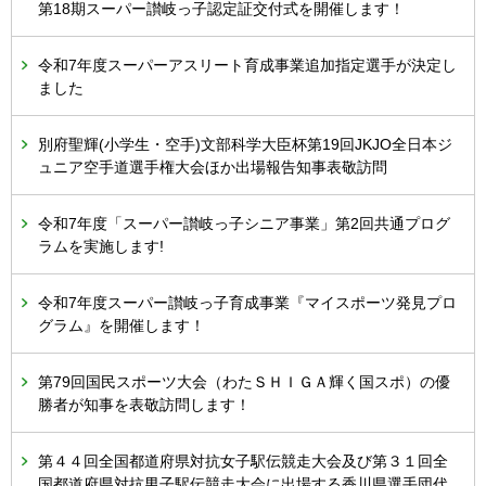
第18期スーパー讃岐っ子認定証交付式を開催します！
令和7年度スーパーアスリート育成事業追加指定選手が決定し
ました
別府聖輝(小学生・空手)文部科学大臣杯第19回JKJO全日本ジ
ュニア空手道選手権大会ほか出場報告知事表敬訪問
令和7年度「スーパー讃岐っ子シニア事業」第2回共通プログ
ラムを実施します!
令和7年度スーパー讃岐っ子育成事業『マイスポーツ発見プロ
グラム』を開催します！
第79回国民スポーツ大会（わたＳＨＩＧＡ輝く国スポ）の優
勝者が知事を表敬訪問します！
第４４回全国都道府県対抗女子駅伝競走大会及び第３１回全
国都道府県対抗男子駅伝競走大会に出場する香川県選手団代