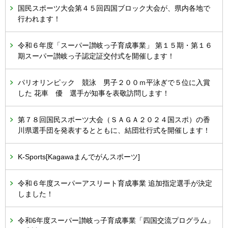
国民スポーツ大会第４５回四国ブロック大会が、県内各地で
行われます！
令和６年度「スーパー讃岐っ子育成事業」 第１５期・第１６
期スーパー讃岐っ子認定証交付式を開催します！
パリオリンピック 競泳 男子２００ｍ平泳ぎで５位に入賞
した 花車 優 選手が知事を表敬訪問します！
第７８回国民スポーツ大会（ＳＡＧＡ２０２４国スポ）の香
川県選手団を発表するとともに、結団壮行式を開催します！
K-Sports[Kagawaまんでがんスポーツ]
令和６年度スーパーアスリート育成事業 追加指定選手が決定
しました！
令和6年度スーパー讃岐っ子育成事業「四国交流プログラム」