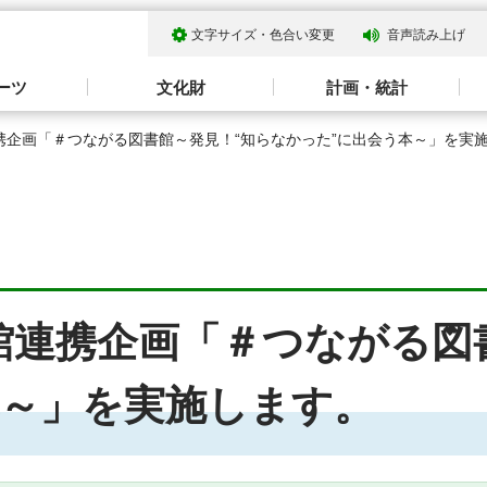
文字サイズ・色合い変更
音声読み上げ
ーツ
文化財
計画・統計
携企画「＃つながる図書館～発見！“知らなかった”に出会う本～」を実
館連携企画「＃つながる図
本～」を実施します。