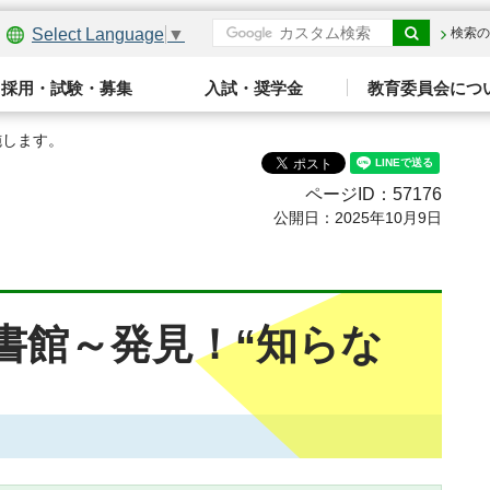
Select Language
▼
検索の
採用・試験・募集
入試・奨学金
教育委員会につ
施します。
ページID：57176
公開日：2025年10月9日
書館～発見！“知らな