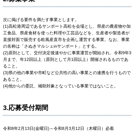
次に掲げる要件を満たす事業とします。
(1)高松港周辺であるサンポート高松を会場とし、県産の農産物や加
工食品、県産食材を使った料理や工芸品などを、生産者や製造者が
直接対面で販売する欧風産直市を企画し運営する事業。なお、事業
の名称は「さぬきマルシェinサンポート」とする。
(2)原則として、交付決定後速やかに事業運営が開始され、令和9年3
月まで、年12回以上（原則として月1回以上）開催されるものであ
ること。
(3)県の他の事業や市町など公共性の高い事業との連携を行うもので
あること。
(4)他からの委託、補助対象となっている事業ではないこと。
3.応募受付期間
令和8年2月13日(金曜日)～令和8月3月12日（木曜日）必着