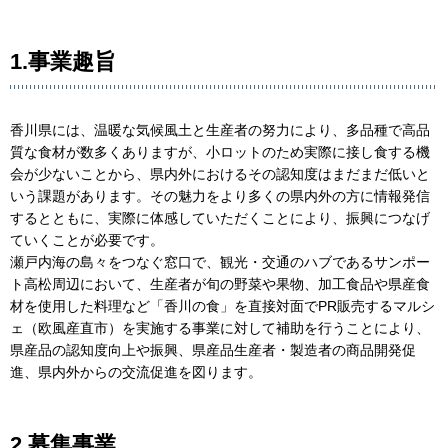
1.事業趣旨
香川県には、温暖な気候風土と生産者の努力により、多品種で高品
質な食材が数多くありますが、小ロットのため実際に接し食する機
会が少ないことから、県内外におけるその認知度はまだまだ低いと
いう課題があります。その魅力をより多くの県内外の方に情報発信
するとともに、実際に体感していただくことにより、振興につなげ
ていくことが必要です。
瀬戸内海の島々をつなぐ窓口で、観光・交通のハブであるサンポー
ト高松周辺において、生産者が旬の野菜や果物、加工食品や県産食
材を使用した料理など「香川の食」を直接対面でPR販売するマルシ
ェ（欧風産直市）を実施する事業に対して補助を行うことにより、
県産品の認知度向上や振興、県産品生産者・製造者の商品開発促
進、県内外からの交流促進を図ります。
2.募集事業