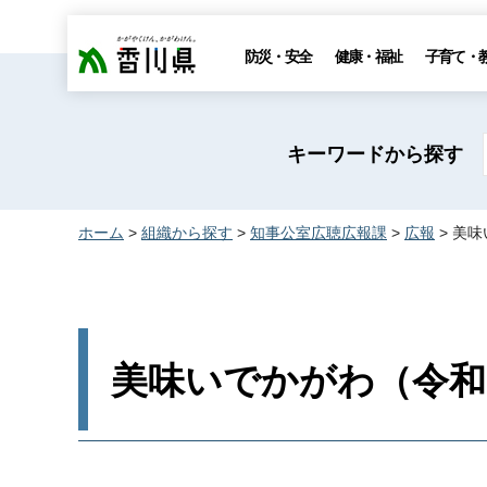
香川県
防災・安全
健康・福祉
子育て・
キーワードから探す
ホーム
>
組織から探す
>
知事公室広聴広報課
>
広報
> 美
美味いでかがわ（令和7