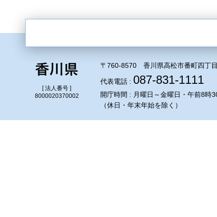
〒760-8570 香川県高松市番町四丁目
087-831-1111
代表電話 :
[ 法人番号 ]
開庁時間 : 月曜日～金曜日・午前8時3
8000020370002
（休日・年末年始を除く）