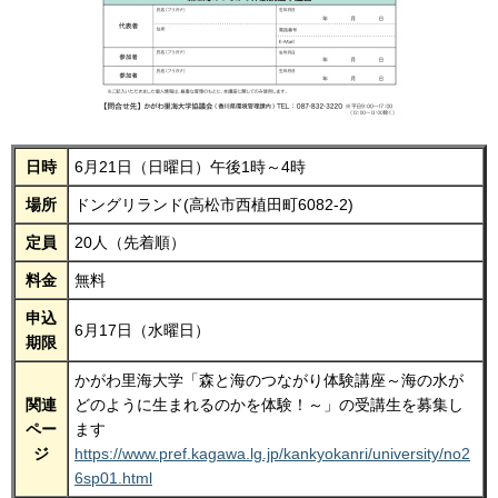
日時
6月21日（日曜日）午後1時～4時
場所
ドングリランド(高松市西植田町6082-2)
定員
20人（先着順）
料金
無料
申込
6月17日（水曜日）
期限
かがわ里海大学「森と海のつながり体験講座～海の水が
関連
どのように生まれるのかを体験！～」の受講生を募集し
ペー
ます
ジ
https://www.pref.kagawa.lg.jp/kankyokanri/university/no2
6sp01.html