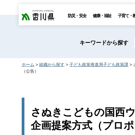
香川県
防災・安全
健康・福祉
子育て・
キーワードから探す
ホーム
>
組織から探す
>
子ども政策推進局子ども政策課
>
（公告）
さぬきこどもの国西
企画提案方式（プロポ