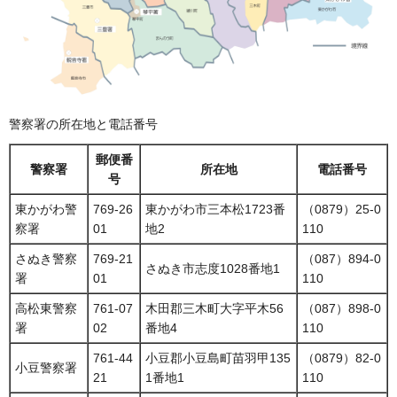
警察署の所在地と電話番号
郵便番
警察署
所在地
電話番号
号
東かがわ警
769-26
東かがわ市三本松1723番
（0879）25-0
察署
01
地2
110
さぬき警察
769-21
（087）894-0
さぬき市志度1028番地1
署
01
110
高松東警察
761-07
木田郡三木町大字平木56
（087）898-0
署
02
番地4
110
761-44
小豆郡小豆島町苗羽甲135
（0879）82-0
小豆警察署
21
1番地1
110