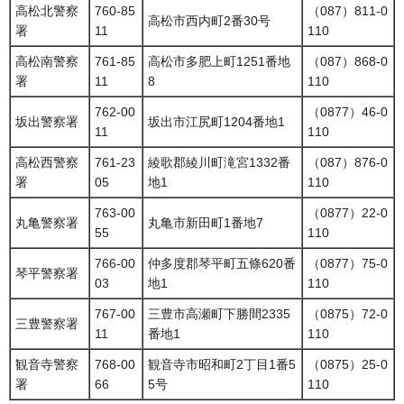
高松北警察
760-85
（087）811-0
高松市西内町2番30号
署
11
110
高松南警察
761-85
高松市多肥上町1251番地
（087）868-0
署
11
8
110
762-00
（0877）46-0
坂出警察署
坂出市江尻町1204番地1
11
110
高松西警察
761-23
綾歌郡綾川町滝宮1332番
（087）876-0
署
05
地1
110
763-00
（0877）22-0
丸亀警察署
丸亀市新田町1番地7
55
110
766-00
仲多度郡琴平町五條620番
（0877）75-0
琴平警察署
03
地1
110
767-00
三豊市高瀬町下勝間2335
（0875）72-0
三豊警察署
11
番地1
110
観音寺警察
768-00
観音寺市昭和町2丁目1番5
（0875）25-0
署
66
5号
110