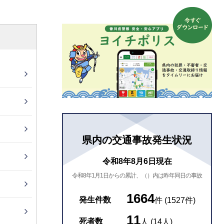
県内の交通事故発生状況
令和8年8月6日現在
令和8年1月1日からの累計、（）内は昨年同日の事故
1664
発生件数
件
(
1527
件)
11
死者数
人
(
14
人)