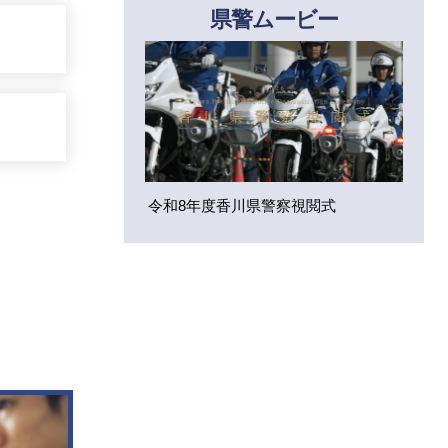
県警ムービー
令和8年度香川県警察視閲式