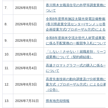
香川県木太職員住宅の外壁等調査業務に
7.
2026年8月5日
ついて
令和8年度県有施設太陽光発電設備整備事業
8.
2026年8月5日
(香川県産業交流センター(サンメッセ香川
企画提案方式(プロポーザル方式)による
令和8年度南米交流次世代人材育成事業
9.
2026年8月5日
に係る手配業務の一般競争入札について
「しない！させない！就職差別」リーフ
10.
2026年8月4日
成業務について（契約締結後）
高速クロマトグラフ一式の購入に係る一
11.
2026年8月4日
について
高度先進技術の動向調査及び分析業務に
12.
2026年8月3日
案方式（プロポーザル方式）による公募
（公告）
13.
2026年7月31日
県有地売却情報