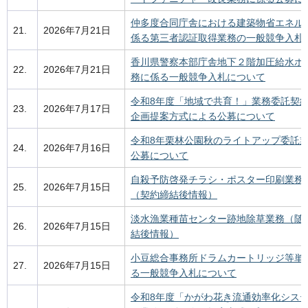
仲多度合同庁舎における建築物省エネル
21.
2026年7月21日
係る第三者認証取得業務の一般競争入札
香川県警察本部庁舎地下２階加圧給水ポ
22.
2026年7月21日
務に係る一般競争入札について
令和8年度「地域で共育！」業務委託契
23.
2026年7月17日
企画提案方式による公募について
令和8年栗林公園秋のライトアップ委託
24.
2026年7月16日
公募について
自殺予防啓発チラシ・ポスター印刷業務
25.
2026年7月15日
（契約締結後情報）
淡水漁業種苗センター跡地除草業務（随
26.
2026年7月15日
結後情報）
小豆総合事務所ドラムカートリッジ等単
27.
2026年7月15日
る一般競争入札について
令和8年度「かがわ花き流通効率化シス