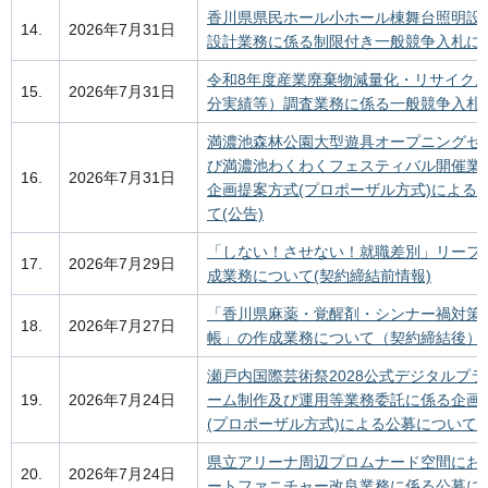
香川県県民ホール小ホール棟舞台照明設
14.
2026年7月31日
設計業務に係る制限付き一般競争入札に
令和8年度産業廃棄物減量化・リサイク
15.
2026年7月31日
分実績等）調査業務に係る一般競争入札
満濃池森林公園大型遊具オープニングセ
び満濃池わくわくフェスティバル開催業
16.
2026年7月31日
企画提案方式(プロポーザル方式)による
て(公告)
「しない！させない！就職差別」リーフ
17.
2026年7月29日
成業務について(契約締結前情報)
「香川県麻薬・覚醒剤・シンナー禍対策
18.
2026年7月27日
帳」の作成業務について（契約締結後）
瀬戸内国際芸術祭2028公式デジタルプ
19.
2026年7月24日
ーム制作及び運用等業務委託に係る企画
(プロポーザル方式)による公募について(
県立アリーナ周辺プロムナード空間にお
20.
2026年7月24日
ートファニチャー改良業務に係る公募に