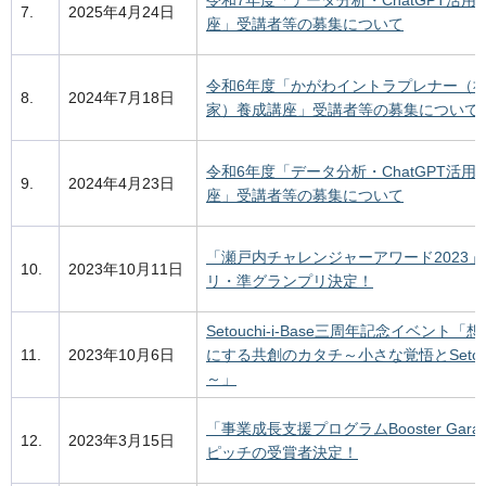
令和7年度「データ分析・ChatGPT活用
7.
2025年4月24日
座」受講者等の募集について
令和6年度「かがわイントラプレナー（
8.
2024年7月18日
家）養成講座」受講者等の募集について
令和6年度「データ分析・ChatGPT活用
9.
2024年4月23日
座」受講者等の募集について
「瀬戸内チャレンジャーアワード2023
10.
2023年10月11日
リ・準グランプリ決定！
Setouchi-i-Base三周年記念イベント
11.
2023年10月6日
にする共創のカタチ～小さな覚悟とSetou
～」
「事業成長支援プログラムBooster Gara
12.
2023年3月15日
ピッチの受賞者決定！