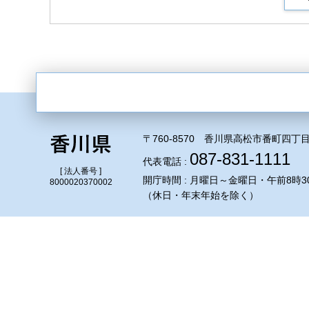
〒760-8570 香川県高松市番町四丁目
087-831-1111
代表電話 :
[ 法人番号 ]
開庁時間 : 月曜日～金曜日・午前8時3
8000020370002
（休日・年末年始を除く）