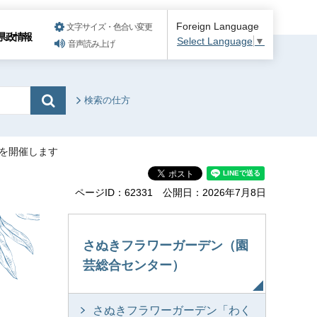
Foreign Language
文字サイズ・色合い変更
県政情報
Select Language
▼
音声読み上げ
検索の仕方
」を開催します
ページID：62331
公開日：2026年7月8日
さぬきフラワーガーデン（園
芸総合センター）
さぬきフラワーガーデン「わく