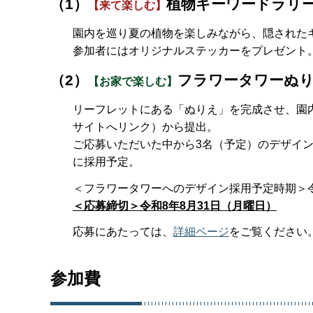
（1）
植物キーワードラリ
【来て楽しむ】
園内を巡り夏の植物を楽しみながら、隠された
参加者にはオリジナルステッカーをプレゼント
（2）
フラワータワーぬ
【お家で楽しむ】
リーフレットにある「ぬりえ」を完成させ、園
サイトへリンク）から提出。
ご応募いただいた中から3名（予定）のデザイン
に採用予定。
＜フラワータワーへのデザイン採用予定時期＞令
＜応募締切＞令和8年8月31日（月曜日）
応募にあたっては、
詳細ページ
をご覧ください
参加費