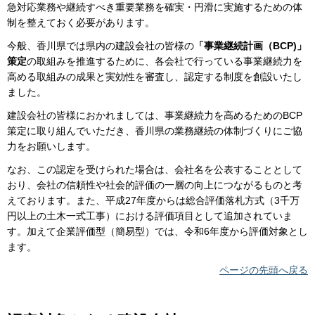
急対応業務や継続すべき重要業務を確実・円滑に実施するための体
制を整えておく必要があります。
今般、香川県では県内の建設会社の皆様の
「事業継続計画（BCP)」
策定
の取組みを推進するために、各会社で行っている事業継続力を
高める取組みの成果と実効性を審査し、認定する制度を創設いたし
ました。
建設会社の皆様におかれましては、事業継続力を高めるためのBCP
策定に取り組んでいただき、香川県の業務継続の体制づくりにご協
力をお願いします。
なお、この認定を受けられた場合は、会社名を公表することとして
おり、会社の信頼性や社会的評価の一層の向上につながるものと考
えております。また、平成27年度からは総合評価落札方式（3千万
円以上の土木一式工事）における評価項目として追加されていま
す。加えて企業評価型（簡易型）では、令和6年度から評価対象とし
ます。
ページの先頭へ戻る