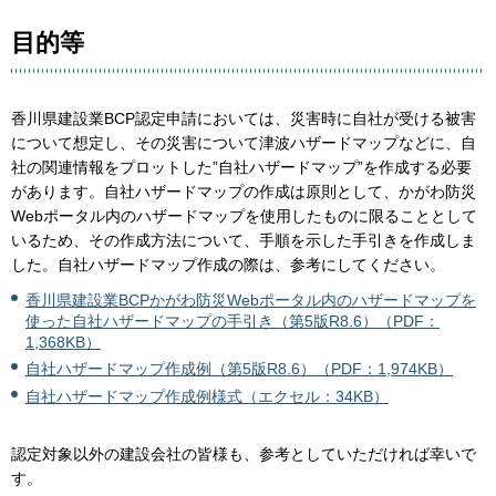
目的等
香川県建設業BCP認定申請においては、災害時に自社が受ける被害
について想定し、その災害について津波ハザードマップなどに、自
社の関連情報をプロットした”自社ハザードマップ”を作成する必要
があります。自社ハザードマップの作成は原則として、かがわ防災
Webポータル内のハザードマップを使用したものに限ることとして
いるため、その作成方法について、手順を示した手引きを作成しま
した。自社ハザードマップ作成の際は、参考にしてください。
香川県建設業BCPかがわ防災Webポータル内のハザードマップを
使った自社ハザードマップの手引き（第5版R8.6）（PDF：
1,368KB）
自社ハザードマップ作成例（第5版R8.6）（PDF：1,974KB）
自社ハザードマップ作成例様式（エクセル：34KB）
認定対象以外の建設会社の皆様も、参考としていただければ幸いで
す。