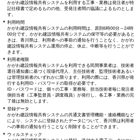
かがわ建設情報共有システムを利用する工事・業務は発注者が特
記仕様書で定めるものの他、受発注者間の協議によるものとしま
す。
利用時間
かがわ建設情報共有システムの利用時間は、原則6時00分～24時
00分です。かがわ建設情報共有システムの保守等の必要があると
きは、香川県は、利用者への事前の通知を行うことなく、かがわ
建設情報共有システム運用の停止、休止、中断等を行うことがで
きます。
利用者権限
かがわ建設情報共有システムを利用できる民間事業者は、技術者
選任通知書に基づく現場代理人、主任技術者、監理技術者あるい
は管理技術者のいずれかに限ります。利用の際には、香川県が発
行する利用ID・パスワードの取得が必要です。
ID・パスワードは、個々の工事・業務毎、担当技術者毎に発注者
側担当者（工事監督員・調査職員）が発行し、各工事・業務の完
了後は無効とします。
登録データ
かがわ建設情報共有システムの共通文書管理機能・連絡機能など
により、システムに登録されたデータについて、香川県は利用者
への事前の通知を行うことなく削除することができます。
ウィルスチェック