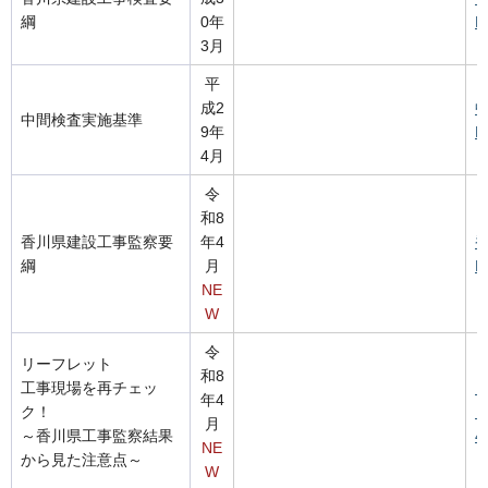
綱
0年
F
3月
平
成2
中
中間検査実施基準
9年
B
4月
令
和8
香川県建設工事監察要
年4
綱
月
F
NE
W
令
リーフレット
和8
工事現場を再チェッ
年4
ク！
ェ
月
～香川県工事監察結果
4
NE
から見た注意点～
W