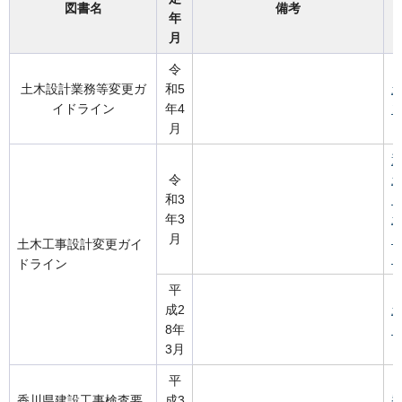
図書名
備考
年
月
令
土木設計業務等変更ガ
和5
イドライン
年4
ン
月
通
令
和3
（
年3
月
土木工事設計変更ガイ
（
ドライン
平
成2
8年
（
3月
平
香川県建設工事検査要
成3