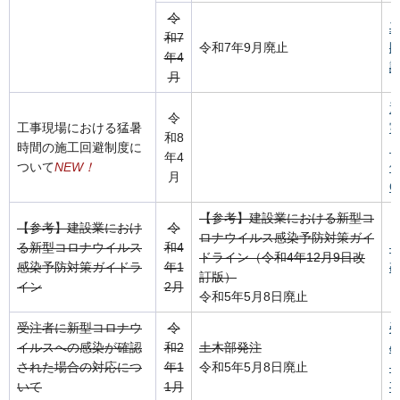
令
和7
令和7年9月廃止
年4
計
月
通
令
工事現場における猛暑
実
和8
時間の施工回避制度に
年4
ついて
NEW！
休
月
Q
【参考】建設業における新型コ
【参考】建設業におけ
令
ロナウイルス感染予防対策ガイ
る新型コロナウイルス
和4
【
ドライン（令和4年12月9日改
感染予防対策ガイドラ
年1
改
訂版）
イン
2月
令和5年5月8日廃止
受注者に新型コロナウ
令
イルスへの感染が確認
和2
土木部発注
された場合の対応につ
年1
令和5年5月8日廃止
いて
1月
7