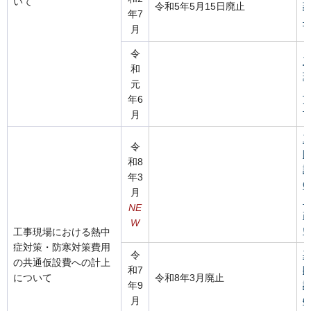
いて
令和5年5月15日廃止
年7
（
月
令
和
元
年6
7
月
令
和8
計
年3
Q
月
NE
W
い
工事現場における熱中
症対策・防寒対策費用
令
の共通仮設費への計上
和7
について
令和8年3月廃止
年9
計
月
Q