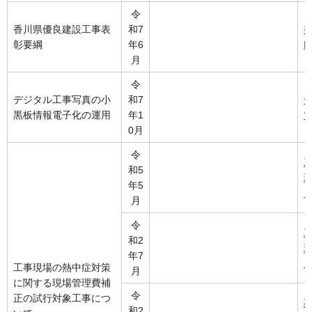
令
香川県優良建設工事表
和7
彰要綱
年6
D
月
令
デジタル工事写真の小
和7
黒板情報電子化の運用
年1
電
0月
令
和5
年5
（
月
令
和2
年7
（
工事現場の熱中症対策
月
に関する現場管理費補
令
正の試行対象工事につ
和2