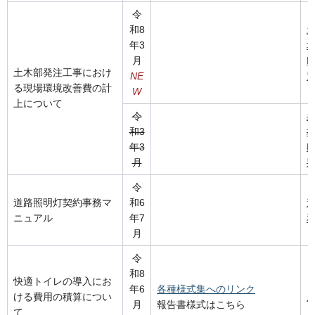
令
和8
年3
月
F
土木部発注工事におけ
NE
別
る現場環境改善費の計
W
上について
令
和3
年3
F
月
別
令
道路照明灯契約事務マ
和6
ニュアル
年7
和
月
令
和8
快適トイレの導入にお
年6
各種様式集へのリンク
ける費用の積算につい
周
月
報告書様式はこちら
て