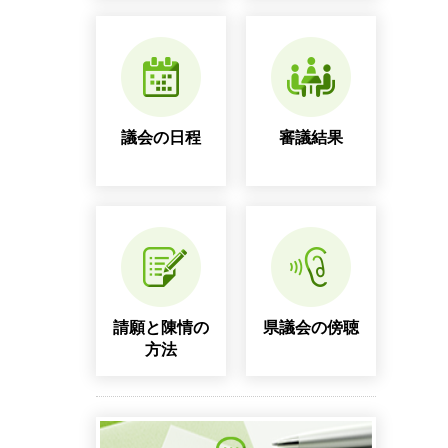
議会の日程
審議結果
請願と陳情の
県議会の傍聴
方法