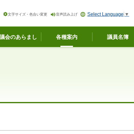
Select Language
▼
文字サイズ・色合い変更
音声読み上げ
議会のあらまし
各種案内
議員名簿