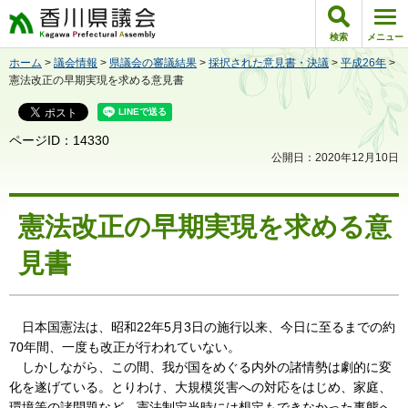
香川県議会
検索
メニュー
ホーム
>
議会情報
>
県議会の審議結果
>
採択された意見書・決議
>
平成26年
>
憲法改正の早期実現を求める意見書
ページID：14330
公開日：2020年12月10日
憲法改正の早期実現を求める意
見書
日本国憲法は、昭和22年5月3日の施行以来、今日に至るまでの約
70年間、一度も改正が行われていない。
しかしながら、この間、我が国をめぐる内外の諸情勢は劇的に変
化を遂げている。とりわけ、大規模災害への対応をはじめ、家庭、
環境等の諸問題など、憲法制定当時には想定もできなかった事態へ