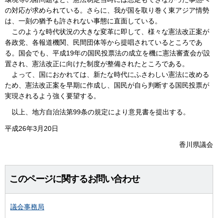
の対応が求められている。さらに、我が国を取り巻く東アジア情勢
は、一刻の猶予も許されない事態に直面している。
このような時代状況の大きな変革に即して、様々な憲法改正案が
各政党、各報道機関、民間団体等から提唱されているところであ
る。国会でも、平成19年の国民投票法の成立を機に憲法審査会が設
置され、憲法改正に向けた制度が整備されたところである。
よって、国におかれては、新たな時代にふさわしい憲法に改める
ため、憲法改正案を早期に作成し、国民が自ら判断する国民投票が
実現されるよう強く要望する。
以上、地方自治法第99条の規定により意見書を提出する。
平成26年3月20日
香川県議会
このページに関するお問い合わせ
議会事務局