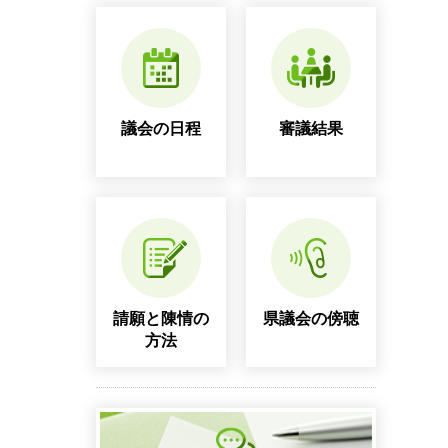
議会の日程
審議結果
請願と陳情の
県議会の傍聴
方法