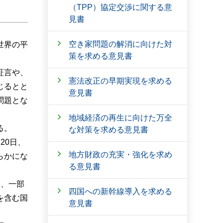
（TPP）協定交渉に関する意
見書
空き家問題の解消に向けた対
世界の平
策を求める意見書
証言や、
憲法改正の早期実現を求める
じるとと
意見書
問題とな
地域経済の再生に向けた万全
る。
な対策を求める意見書
20日、
地方財政の充実・強化を求め
らかにな
る意見書
め、一部
四国への新幹線導入を求める
を含む国
意見書