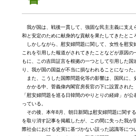
我が国は、戦後一貫して、強固な民主主義に支え
和と安定のために献身的な貢献を果たしてきたとこ
しかしながら、慰安婦問題に関して、女性を慰安
これを引用した報道がされてきたことなどが原因の
もに、この吉田証言を根拠の一つとして引用した国
り、我が国の国益が不当に損なわれることになった
また、こうした国際問題化等の影響は、国民に、
かかる中、菅義偉内閣官房長官の下に設置された「
「慰安婦問題を巡る日韓間のやりとりの経緯」が公
っている。
その後、本年8月、朝日新聞は慰安婦問題に関す
を取り消す記事を掲載したが、この間に失った我が
際社会における史実に基づかない誤った認識等につ