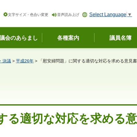
Select Language
▼
文字サイズ・色合い変更
音声読み上げ
議会のあらまし
各種案内
議員名簿
・決議
>
平成26年
> 「慰安婦問題」に関する適切な対応を求める意見書
する適切な対応を求める