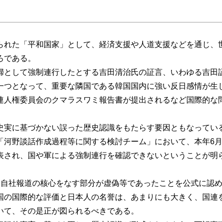
られた「平和国家」として、経済支援や人道支援などを通じ、
ろである。
婦として強制連行したとする吉田清治氏の証言、いわゆる吉田
一つとなって、重要な隣国である韓国国内に強い反日感情が生
連人権委員会のクマラスワミ報告書が提出されるなど国際的な
。
史実に基づかない誤った歴史認識をもたらす要因ともなってい
河野談話作成過程等に関する検討チーム」において、本年6月
表され、国や軍による強制連行を確認できないということが明
る自社報道の核心をなす部分が虚偽等であったことを公式に認
国の国際的な評価と日本人の名誉は、あまりにも大きく、国連
いて、その是正が図られるべきである。