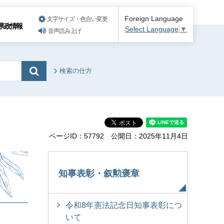
Foreign Language
文字サイズ・色合い変更
県政情報
Select Language
▼
音声読み上げ
検索の仕方
ページID：57792
公開日：2025年11月4日
知事表彰・叙勲褒章
令和8年憲法記念日知事表彰につ
いて