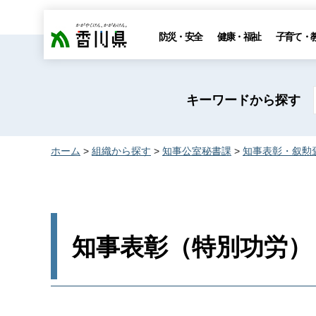
香川県
防災・安全
健康・福祉
子育て・
キーワードから探す
ホーム
>
組織から探す
>
知事公室秘書課
>
知事表彰・叙勲
知事表彰（特別功労）