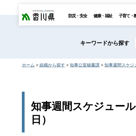
香川県
防災・安全
健康・福祉
子育て・
キーワードから探す
ホーム
>
組織から探す
>
知事公室秘書課
>
知事週間スケジ
知事週間スケジュール（2
日）