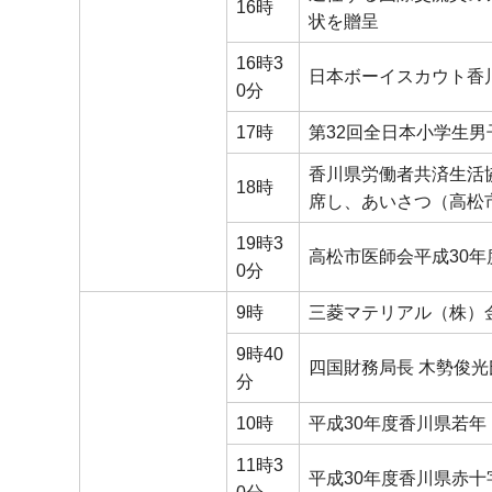
16時
状を贈呈
16時3
日本ボーイスカウト香
0分
17時
第32回全日本小学生
香川県労働者共済生活
18時
席し、あいさつ（高松
19時3
高松市医師会平成30
0分
9時
三菱マテリアル（株）
9時40
四国財務局長 木勢俊
分
10時
平成30年度香川県若
11時3
平成30年度香川県赤