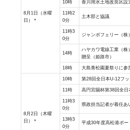
10時
香川用水土地改良区設
8月1日（水曜
11時2
土木部と協議
日）＊
0分
11時3
ジャンボフェリー（株
0分
ハヤカワ電線工業（株
14時
贈呈（姫路市）
18時
大島青松園夏祭りに参
10時
第28回全日本U-12
11時
高円宮賜杯第38回全
11時3
県政担当記者が着任あ
0分
8月2日（木曜
13時3
日）＊
平成30年度高松港ポ
0分