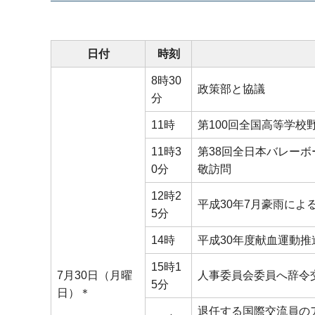
日付
時刻
8時30
政策部と協議
分
11時
第100回全国高等学
11時3
第38回全日本バレー
0分
敬訪問
12時2
平成30年7月豪雨に
5分
14時
平成30年度献血運動
15時1
7月30日（月曜
人事委員会委員へ辞令
5分
日）＊
退任する国際交流員の