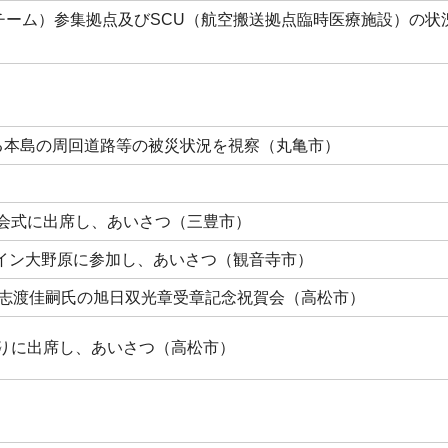
療チーム）参集拠点及びSCU（航空搬送拠点臨時医療施設）の状
よる本島の周回道路等の被災状況を視察（丸亀市）
開会式に出席し、あいさつ（三豊市）
イン大野原に参加し、あいさつ（観音寺市）
 志渡佳嗣氏の旭日双光章受章記念祝賀会（高松市）
つりに出席し、あいさつ（高松市）