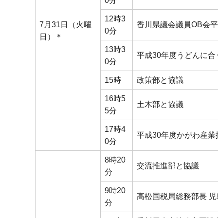
0分
12時3
7月31日（火曜
香川県議会議員OB会平
0分
日）＊
13時3
平成30年度うどんに
0分
15時
政策部と協議
16時5
土木部と協議
5分
17時4
平成30年度かがわ産
0分
8時20
交流推進部と協議
分
9時20
高松国税局総務部長 
分