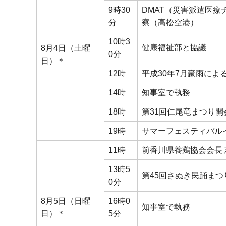
9時30
DMAT（災害派遣医
分
察（高松空港）
10時3
健康福祉部と協議
8月4日（土曜
0分
日）＊
12時
平成30年7月豪雨に
14時
知事室で執務
18時
第31回仁尾竜まつり
19時
サマーフェスティバル
11時
前香川県養鶏協会会長
13時5
第45回さぬき民踊ま
0分
8月5日（日曜
16時0
知事室で執務
日）＊
5分