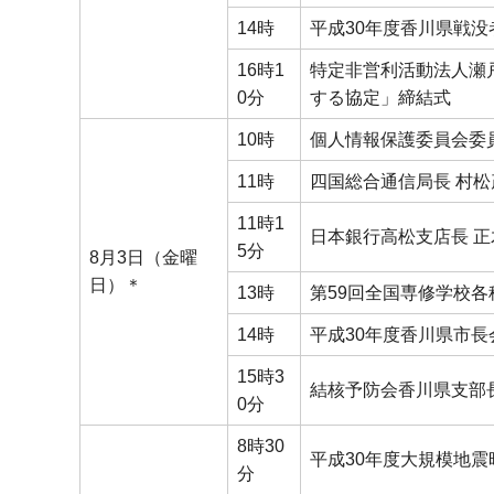
14時
平成30年度香川県戦
16時1
特定非営利活動法人瀬
0分
する協定」締結式
10時
個人情報保護委員会委
11時
四国総合通信局長 村
11時1
日本銀行高松支店長 
5分
8月3日（金曜
日）＊
13時
第59回全国専修学校
14時
平成30年度香川県市長
15時3
結核予防会香川県支部
0分
8時30
平成30年度大規模地
分