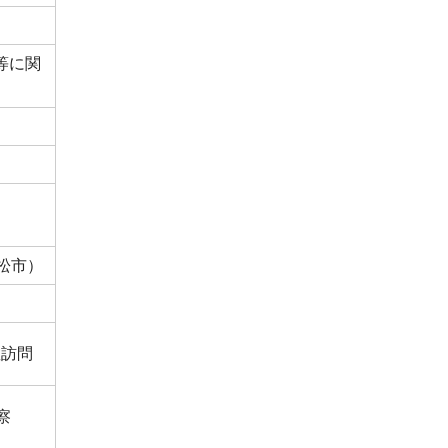
等に関
松市）
敬訪問
察