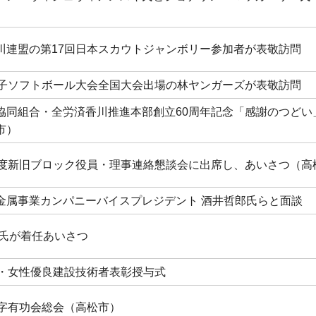
川連盟の第17回日本スカウトジャンボリー参加者が表敬訪問
男子ソフトボール大会全国大会出場の林ヤンガーズが表敬訪問
協同組合・全労済香川推進本部創立60周年記念「感謝のつどい
市）
年度新旧ブロック役員・理事連絡懇談会に出席し、あいさつ（高
金属事業カンパニーバイスプレジデント 酒井哲郎氏らと面談
光氏が着任あいさつ
年・女性優良建設技術者表彰授与式
十字有功会総会（高松市）