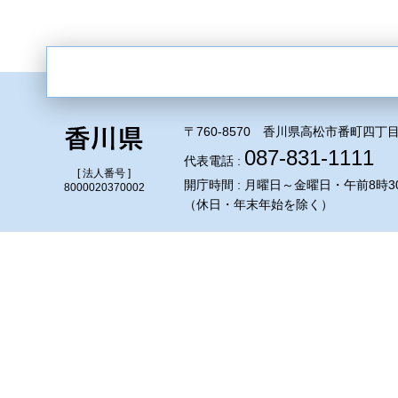
〒760-8570 香川県高松市番町四丁目
087-831-1111
代表電話 :
[ 法人番号 ]
開庁時間 : 月曜日～金曜日・午前8時3
8000020370002
（休日・年末年始を除く）