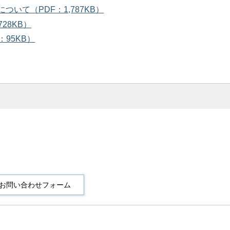
いて（PDF：1,787KB）
28KB）
95KB）