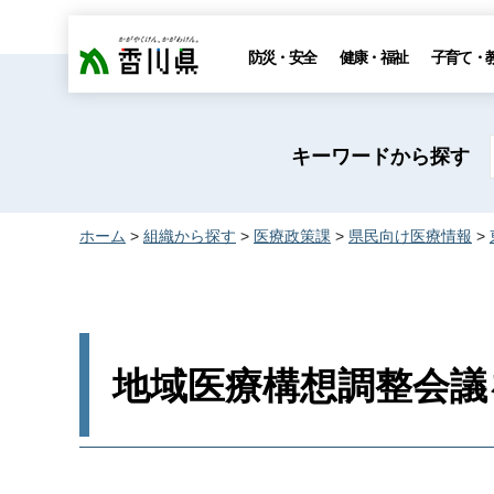
香川県
防災・安全
健康・福祉
子育て・
キーワードから探す
ホーム
>
組織から探す
>
医療政策課
>
県民向け医療情報
>
地域医療構想調整会議