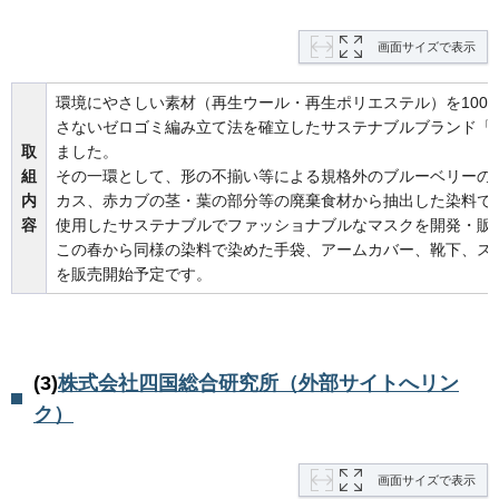
画面サイズで表示
環境にやさしい素材（再生ウール・再生ポリエステル）を100
さないゼロゴミ編み立て法を確立したサステナブルブランド「ec
取
ました。
組
その一環として、形の不揃い等による規格外のブルーベリーの
内
カス、赤カブの茎・葉の部分等の廃棄食材から抽出した染料で
容
使用したサステナブルでファッショナブルなマスクを開発・販
この春から同様の染料で染めた手袋、アームカバー、靴下、ス
を販売開始予定です。
(3)
株式会社四国総合研究所（外部サイトへリン
ク）
画面サイズで表示