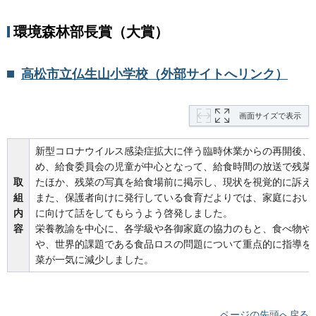
環境森林部長賞（大賞）
高松市立仏生山小学校（外部サイトへリンク）
画面サイズで表示
新型コロナウイルス感染症拡大に伴う臨時休業からの再開後、
め、給食委員会の児童が中心となって、給食時間の放送で残菜
取
たほか、残菜の写真を給食場前に掲示し、現状を視覚的に訴え
組
また、保護者向けに発行している食育だよりでは、家庭におい
内
に向けて話をしてもらうよう啓発しました。
容
栄養教諭を中心に、各学級や各御家庭の協力のもと、食べ物や
や、世界的課題である食品ロスの問題について重点的に指導を
菜が一気に減少しました。
ページの先頭へ戻る