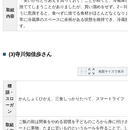
「安いからとりあえず買っておく」ことが続くと、冷蔵庫が
捨ててしまうことがありましたが、買い溜めをせず、2～3
取組
うに意識すると、食べずに捨てる食材がほとんどなくなりま
内容
常に冷蔵庫のスペースに余裕がある状態を維持でき、冷蔵効
す。
(3)寺川知佳歩さん
画面サイズで表示
標
語・
スロ
かんしょくひかえ、三食しっかりたべて、スマートライフ
ーガ
ン
ご飯の前は間食をやめる習慣を子どものころから身に付けさ
取組
ートに果物、たまに甘いものというルールを作ることで、し