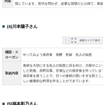
内容
指しています。世代を問わず、必要な習慣だと心得て、家族
(4)川本
陽
子さん
画面サイズで表示
標語・ス
やってみよう保存食 発酵 乾燥 先人の知恵
ローガン
食材を大切にする先人の知恵に目を向け、大根やニンジ
した乾物、高野豆腐、甘酒などの保存食を作っています
取組内容
保存食を使うことで、日々の食材の買いすぎを防ぐこと
しい健康的な料理を作ることができています。
(5)福本彩
乃さん